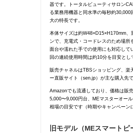
器です。トータルビューティサロンC
る業務用機器と同水準の毎秒約30,0
大の特長です。
本体サイズは約W48×D15×H170m
ンで、充電式・コードレスのため場所を
面台や濡れた手での使用にも対応して
回の連続使用時間は約10分を目安とし
販売チャネルはTBSショッピング、楽天市
ー直販サイト（sen.jp）が主な購入先
Amazonでも流通しており、価格は
5,000〜9,000円台、MEマスターオー
相場の目安です（時期やキャンペーン
旧モデル（MEスマートピ