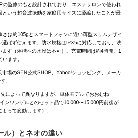
APの監修のもと設計されており、エステサロンで使われ
00回という超音波振動を家庭用サイズに凝縮したことが最
m、重さは約105gとスマートフォンに近い薄型スリムデザイ
選ばず使えます。防水規格はIPX5に対応しており、洗
います（浴槽への水没は不可）。充電時間は約4時間、1
ています。
場のSEN公式SHOP、Yahoo!ショッピング、メーカ
です。
販売先によって異なりますが、単体モデルでおおむね
ルインワンゲルとのセット品で10,000〜15,000円前後が
によって変動します）。
ール）とネオの違い