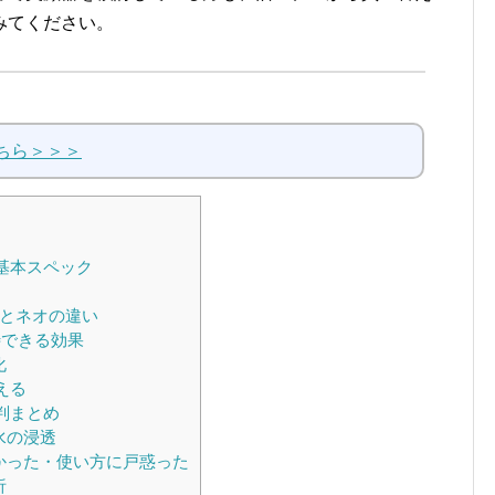
みてください。
ちら＞＞＞
基本スペック
とネオの違い
待できる効果
化
える
判まとめ
水の浸透
かった・使い方に戸惑った
析