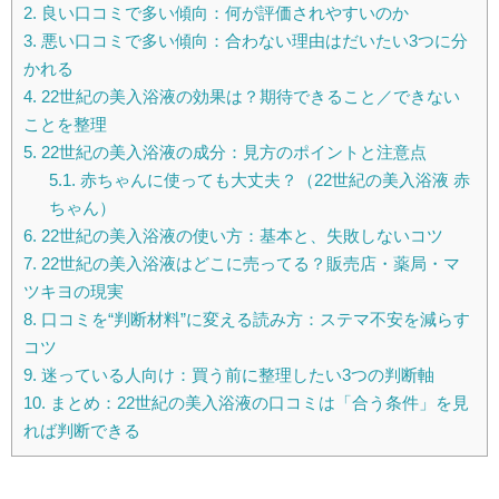
2.
良い口コミで多い傾向：何が評価されやすいのか
3.
悪い口コミで多い傾向：合わない理由はだいたい3つに分
かれる
4.
22世紀の美入浴液の効果は？期待できること／できない
ことを整理
5.
22世紀の美入浴液の成分：見方のポイントと注意点
5.1.
赤ちゃんに使っても大丈夫？（22世紀の美入浴液 赤
ちゃん）
6.
22世紀の美入浴液の使い方：基本と、失敗しないコツ
7.
22世紀の美入浴液はどこに売ってる？販売店・薬局・マ
ツキヨの現実
8.
口コミを“判断材料”に変える読み方：ステマ不安を減らす
コツ
9.
迷っている人向け：買う前に整理したい3つの判断軸
10.
まとめ：22世紀の美入浴液の口コミは「合う条件」を見
れば判断できる