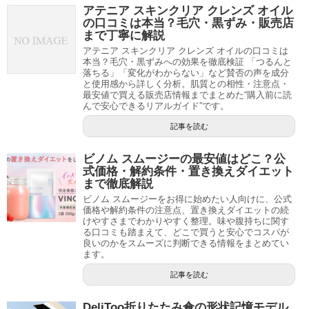
アテニア スキンクリア クレンズ オイル
の口コミは本当？毛穴・黒ずみ・販売店
まで丁寧に解説
アテニア スキンクリア クレンズ オイルの口コミは
本当？毛穴・黒ずみへの効果を徹底検証 「つるんと
落ちる」「変化がわからない」など賛否の声を成分
と使用感から詳しく分析。肌質との相性・注意点・
最安値で買える販売店情報までまとめた“購入前に読
んで安心できるリアルガイド”です。
記事を読む
ビノム スムージーの最安値はどこ？公
式価格・解約条件・置き換えダイエット
まで徹底解説
ビノム スムージーをお得に始めたい人向けに、公式
価格や解約条件の注意点、置き換えダイエットの続
けやすさまでわかりやすく整理。味や腹持ちに関す
る口コミも踏まえて、どこで買うと安心でコスパが
良いのかをスムーズに判断できる情報をまとめてい
ます。
記事を読む
DeliToo折りたたみ傘の形状記憶モデル