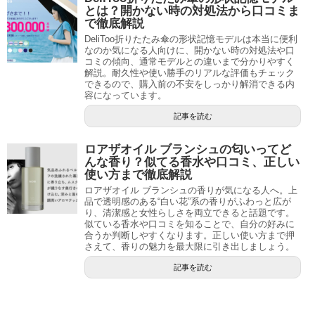
とは？開かない時の対処法から口コミま
で徹底解説
DeliToo折りたたみ傘の形状記憶モデルは本当に便利
なのか気になる人向けに、開かない時の対処法や口
コミの傾向、通常モデルとの違いまで分かりやすく
解説。耐久性や使い勝手のリアルな評価もチェック
できるので、購入前の不安をしっかり解消できる内
容になっています。
記事を読む
ロアザオイル ブランシュの匂いってど
んな香り？似てる香水や口コミ、正しい
使い方まで徹底解説
ロアザオイル ブランシュの香りが気になる人へ。上
品で透明感のある“白い花”系の香りがふわっと広が
り、清潔感と女性らしさを両立できると話題です。
似ている香水や口コミを知ることで、自分の好みに
合うか判断しやすくなります。正しい使い方まで押
さえて、香りの魅力を最大限に引き出しましょう。
記事を読む