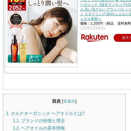
ベストコスメ殿堂入り★【公式
ーガニック【楽天ランキング1
ル 洗い流さない アウトバス ト
ト スタイリング 80ml ふんわ
ュラル美髪へ
価格：2,200円（税込、送料無料
(2026/1/21時点)
楽天
目次
[
非表示
]
1.
オルナオーガニック ヘアオイルとは?
1.1.
ブランドの特徴と理念
1.2.
ヘアオイルの基本情報