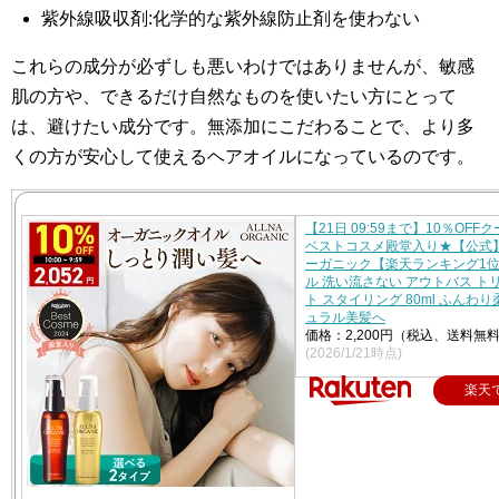
紫外線吸収剤:化学的な紫外線防止剤を使わない
これらの成分が必ずしも悪いわけではありませんが、敏感
肌の方や、できるだけ自然なものを使いたい方にとって
は、避けたい成分です。無添加にこだわることで、より多
くの方が安心して使えるヘアオイルになっているのです。
【21日 09:59まで】10％OFF
ベストコスメ殿堂入り★【公式
ーガニック【楽天ランキング1
ル 洗い流さない アウトバス ト
ト スタイリング 80ml ふんわ
ュラル美髪へ
価格：2,200円（税込、送料無料
(2026/1/21時点)
楽天