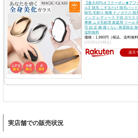
【最大40%オフクーポン★アフ
ル】脱毛 こするだけ 除毛パッド
除毛 毛剃り 無痛 ナノガラス 脱
メンズ レディース 子供 ガラス
摩擦 ムダ毛処理 家庭用 ツール 
宅 顔 足 腕 痛くない 角質除去 
送料無料
価格：1,980円（税込、送料無料
(2026/1/21時点)
楽天
実店舗での販売状況