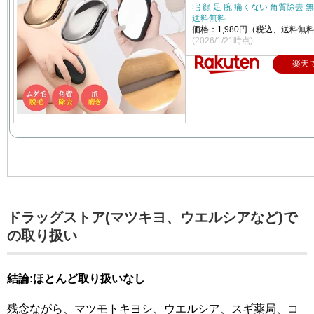
宅 顔 足 腕 痛くない 角質除去 
送料無料
価格：1,980円（税込、送料無料
(2026/1/21時点)
楽天
ドラッグストア(マツキヨ、ウエルシアなど)で
の取り扱い
結論:ほとんど取り扱いなし
残念ながら、マツモトキヨシ、ウエルシア、スギ薬局、コ