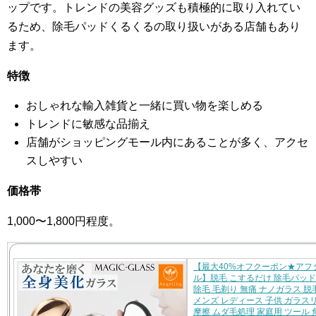
ップです。トレンドの美容グッズも積極的に取り入れてい
るため、除毛パッドくるくるの取り扱いがある店舗もあり
ます。
特徴
おしゃれな輸入雑貨と一緒に買い物を楽しめる
トレンドに敏感な品揃え
店舗がショッピングモール内にあることが多く、アクセ
スしやすい
価格帯
1,000〜1,800円程度。
【最大40%オフクーポン★アフ
ル】脱毛 こするだけ 除毛パッド
除毛 毛剃り 無痛 ナノガラス 脱
メンズ レディース 子供 ガラス
摩擦 ムダ毛処理 家庭用 ツール 