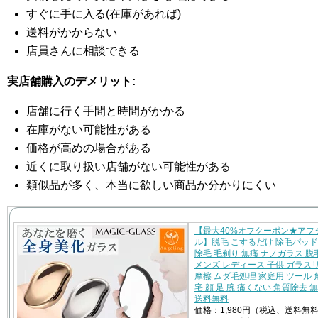
すぐに手に入る(在庫があれば)
送料がかからない
店員さんに相談できる
実店舗購入のデメリット:
店舗に行く手間と時間がかかる
在庫がない可能性がある
価格が高めの場合がある
近くに取り扱い店舗がない可能性がある
類似品が多く、本当に欲しい商品か分かりにくい
【最大40%オフクーポン★アフ
ル】脱毛 こするだけ 除毛パッド
除毛 毛剃り 無痛 ナノガラス 脱
メンズ レディース 子供 ガラス
摩擦 ムダ毛処理 家庭用 ツール 
宅 顔 足 腕 痛くない 角質除去 
送料無料
価格：1,980円（税込、送料無料