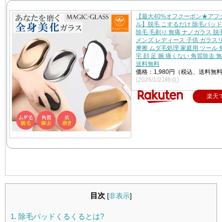
【最大40%オフクーポン★アフ
ル】脱毛 こするだけ 除毛パッド
除毛 毛剃り 無痛 ナノガラス 脱
メンズ レディース 子供 ガラス
摩擦 ムダ毛処理 家庭用 ツール 
宅 顔 足 腕 痛くない 角質除去 
送料無料
価格：1,980円（税込、送料無料
(2026/1/21時点)
楽天
目次
[
非表示
]
1.
除毛パッドくるくるとは?