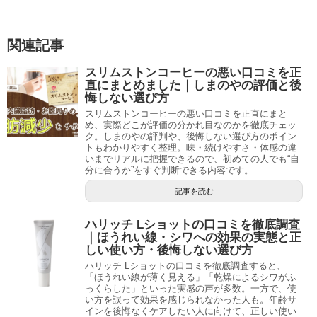
関連記事
スリムストンコーヒーの悪い口コミを正
直にまとめました｜しまのやの評価と後
悔しない選び方
スリムストンコーヒーの悪い口コミを正直にまと
め、実際どこが評価の分かれ目なのかを徹底チェッ
ク。しまのやの評判や、後悔しない選び方のポイン
トもわかりやすく整理。味・続けやすさ・体感の違
いまでリアルに把握できるので、初めての人でも“自
分に合うか”をすぐ判断できる内容です。
記事を読む
ハリッチ Lショットの口コミを徹底調査
｜ほうれい線・シワへの効果の実態と正
しい使い方・後悔しない選び方
ハリッチ Lショットの口コミを徹底調査すると、
「ほうれい線が薄く見える」「乾燥によるシワがふ
っくらした」といった実感の声が多数。一方で、使
い方を誤って効果を感じられなかった人も。年齢サ
インを後悔なくケアしたい人に向けて、正しい使い