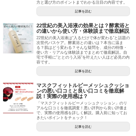
方と選び方のポイントまでわかる注目の内容です。
記事を読む
22世紀の美入浴液の効果とは？酵素浴と
の違いから使い方・体験談まで徹底解説
22世紀の美入浴液は“入るだけで体が変わる”と話題の
次世代バスケア。酵素浴との違いは？本当に温ま
る？肌はどう変わる？そんな疑問を、成分の特徴・
使い方・リアルな体験談までまとめて徹底解説。自
宅で手軽に“ととのう入浴”を叶えたい人ほど必見の内
容です。
記事を読む
マスクフィットルビーメッシュクッショ
ンの悪い口コミと良い口コミを徹底解
説！実際の使用感は？
「マスクフィットルビーメッシュクッション」のリ
アルな口コミを徹底調査！悪い評判から良い評価ま
で、実際の使用感を詳しく解説。購入前に知ってお
きたいポイントをチェック！
記事を読む