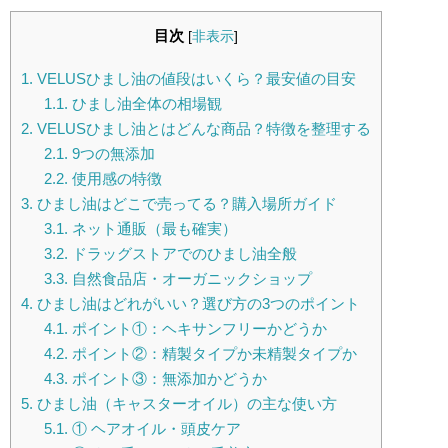
目次
[
非表示
]
1.
VELUSひまし油の値段はいくら？最安値の目安
1.1.
ひまし油全体の相場観
2.
VELUSひまし油とはどんな商品？特徴を整理する
2.1.
9つの無添加
2.2.
使用感の特徴
3.
ひまし油はどこで売ってる？購入場所ガイド
3.1.
ネット通販（最も確実）
3.2.
ドラッグストアでのひまし油全般
3.3.
自然食品店・オーガニックショップ
4.
ひまし油はどれがいい？選び方の3つのポイント
4.1.
ポイント①：ヘキサンフリーかどうか
4.2.
ポイント②：精製タイプか未精製タイプか
4.3.
ポイント③：無添加かどうか
5.
ひまし油（キャスターオイル）の主な使い方
5.1.
① ヘアオイル・頭皮ケア