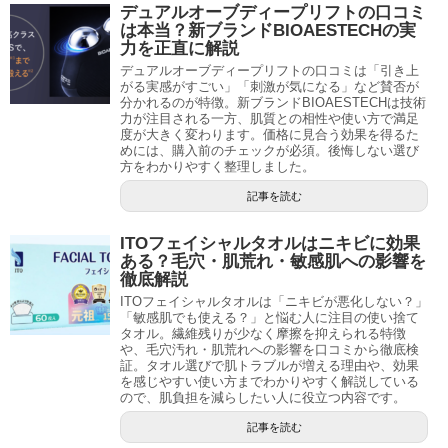
デュアルオーブディープリフトの口コミ
は本当？新ブランドBIOAESTECHの実
力を正直に解説
デュアルオーブディープリフトの口コミは「引き上
がる実感がすごい」「刺激が気になる」など賛否が
分かれるのが特徴。新ブランドBIOAESTECHは技術
力が注目される一方、肌質との相性や使い方で満足
度が大きく変わります。価格に見合う効果を得るた
めには、購入前のチェックが必須。後悔しない選び
方をわかりやすく整理しました。
記事を読む
ITOフェイシャルタオルはニキビに効果
ある？毛穴・肌荒れ・敏感肌への影響を
徹底解説
ITOフェイシャルタオルは「ニキビが悪化しない？」
「敏感肌でも使える？」と悩む人に注目の使い捨て
タオル。繊維残りが少なく摩擦を抑えられる特徴
や、毛穴汚れ・肌荒れへの影響を口コミから徹底検
証。タオル選びで肌トラブルが増える理由や、効果
を感じやすい使い方までわかりやすく解説している
ので、肌負担を減らしたい人に役立つ内容です。
記事を読む