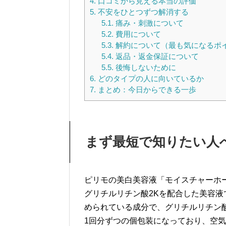
4.
口コミから見える本当の評価
5.
不安をひとつずつ解消する
5.1.
痛み・刺激について
5.2.
費用について
5.3.
解約について（最も気になるポ
5.4.
返品・返金保証について
5.5.
後悔しないために
6.
どのタイプの人に向いているか
7.
まとめ：今日からできる一歩
まず最短で知りたい人
ピリモの美白美容液「モイスチャーホ
グリチルリチン酸2Kを配合した美容
められている成分で、グリチルリチン
1回分ずつの個包装になっており、空