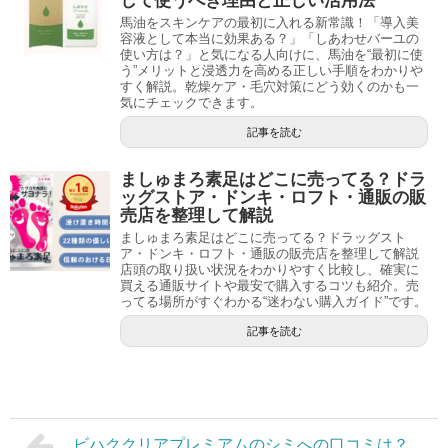
して使うべき理由と正しい活用法
馬油をスキンケアの最初に入れる新常識！「導入美
容液として本当に効果ある？」「しあわせバーユの
使い方は？」と気になる人向けに、馬油を“最初に使
う”メリットと浸透力を高める正しい手順をわかりや
すく解説。乾燥ケア・毛穴対策にどう効くのかも一
気にチェックできます。
記事を読む
ましゅまろ素足はどこに売ってる？ドラ
ッグストア・ドンキ・ロフト・通販の販
売店を整理して解説
ましゅまろ素足はどこに売ってる？ドラッグスト
ア・ドンキ・ロフト・通販の販売店を整理して解説
店頭の取り扱い状況をわかりやすく比較し、確実に
買える通販サイトや最安で購入するコツも紹介。売
ってる場所がすぐわかる“迷わない購入ガイド”です。
記事を読む
ビハククリアプレミアムのシミへの口コミは？