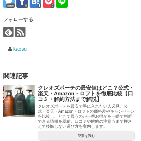
error
0
0
フォローする
kaosu
関連記事
クレオズボーテの最安値はどこ？公式・
楽天・Amazon・ロフトを徹底比較【口
コミ・解約方法まで解説】
クレオズボーテを最安で手に入れたい人必見。公
式・楽天・Amazon・ロフトの価格差やキャンペーン
を比較し、どこで買うのが一番お得かを一瞬で判断
できる情報を凝縮。口コミや解約の注意点まで押さ
えて後悔しない選び方を案内します。
記事を読む