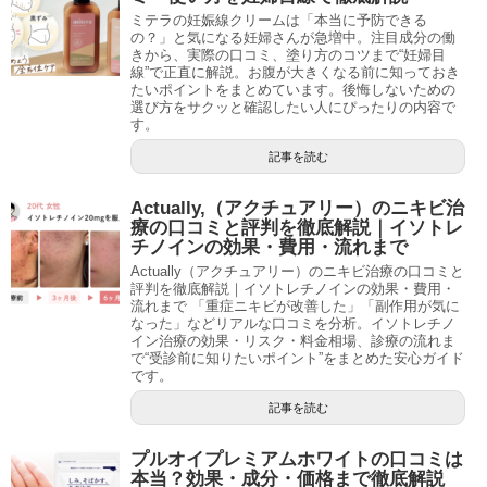
ミテラの妊娠線クリームは「本当に予防できる
の？」と気になる妊婦さんが急増中。注目成分の働
きから、実際の口コミ、塗り方のコツまで“妊婦目
線”で正直に解説。お腹が大きくなる前に知っておき
たいポイントをまとめています。後悔しないための
選び方をサクッと確認したい人にぴったりの内容で
す。
記事を読む
Actually,（アクチュアリー）のニキビ治
療の口コミと評判を徹底解説｜イソトレ
チノインの効果・費用・流れまで
Actually（アクチュアリー）のニキビ治療の口コミと
評判を徹底解説｜イソトレチノインの効果・費用・
流れまで 「重症ニキビが改善した」「副作用が気に
なった」などリアルな口コミを分析。イソトレチノ
イン治療の効果・リスク・料金相場、診療の流れま
で“受診前に知りたいポイント”をまとめた安心ガイド
です。
記事を読む
プルオイプレミアムホワイトの口コミは
本当？効果・成分・価格まで徹底解説