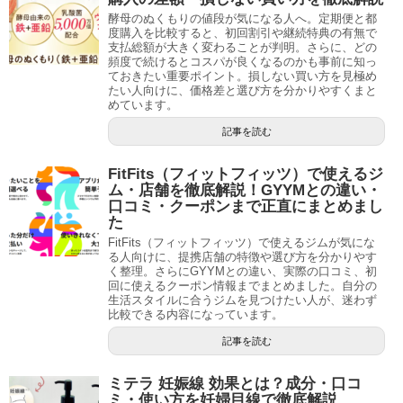
酵母のぬくもりの値段が気になる人へ。定期便と都
度購入を比較すると、初回割引や継続特典の有無で
支払総額が大きく変わることが判明。さらに、どの
頻度で続けるとコスパが良くなるのかも事前に知っ
ておきたい重要ポイント。損しない買い方を見極め
たい人向けに、価格差と選び方を分かりやすくまと
めています。
記事を読む
FitFits（フィットフィッツ）で使えるジ
ム・店舗を徹底解説！GYYMとの違い・
口コミ・クーポンまで正直にまとめまし
た
FitFits（フィットフィッツ）で使えるジムが気にな
る人向けに、提携店舗の特徴や選び方を分かりやす
く整理。さらにGYYMとの違い、実際の口コミ、初
回に使えるクーポン情報までまとめました。自分の
生活スタイルに合うジムを見つけたい人が、迷わず
比較できる内容になっています。
記事を読む
ミテラ 妊娠線 効果とは？成分・口コ
ミ・使い方を妊婦目線で徹底解説