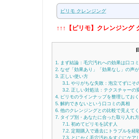
ピリモ クレンジング
↑↑↑【ピリモ】クレンジング
1.
まず結論：毛穴汚れへの効果は口コミ
2.
なぜ「効果あり」「効果なし」の声が
3.
正しい使い方
3.1.
やりがちな失敗：泡立てずにそ
3.2.
正しい対処法：テクスチャーの
4.
ピリモのラインナップを整理してお
5.
解約できないという口コミの真相
6.
他のクレンジングとの比較で見えて
7.
タイプ別・あなたに合った取り入れ
7.1.
初めてピリモを試す人
7.2.
定期購入で過去にトラブルを経
7.3.
とにかく毛穴汚れをすぐにケア