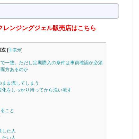
 クレンジングジェル販売店はこちら
目次
[
非表示
]
で一致。ただし定期購入の条件は事前確認が必須
両方あるのか
のまま流してしまう
変化をしっかり待ってから洗い流す
く
くること
方
験した人
したい人