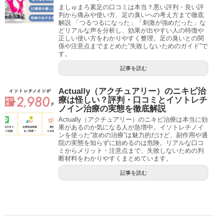
ましゅまろ素足の口コミは本当？悪い評判・良い評
判から痛みや使い方、足の臭いへの考え方まで徹底
解説 「つるつるになった」「刺激が強めだった」な
どリアルな声を分析し、効果が出やすい人の特徴や
正しい使い方をわかりやすく整理。足の臭いとの関
係や注意点までまとめた“失敗しないためのガイド”で
す。
記事を読む
Actually（アクチュアリー）のニキビ治
療は怪しい？評判・口コミとイソトレチ
ノイン治療の実態を徹底解説
Actually（アクチュアリー）のニキビ治療は本当に効
果があるのか気になる人が急増中。イソトレチノイ
ンを使った“攻めの治療”は魅力的だけど、副作用や通
院の実態を知らずに始めるのは危険。リアルな口コ
ミからメリット・注意点まで、失敗しないための判
断材料をわかりやすくまとめています。
記事を読む