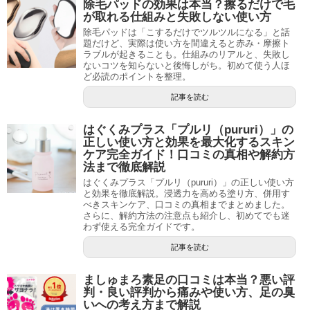
除毛パッドの効果は本当？擦るだけで毛
が取れる仕組みと失敗しない使い方
除毛パッドは「こするだけでツルツルになる」と話
題だけど、実際は使い方を間違えると赤み・摩擦ト
ラブルが起きることも。仕組みのリアルと、失敗し
ないコツを知らないと後悔しがち。初めて使う人ほ
ど必読のポイントを整理。
記事を読む
はぐくみプラス「プルリ（pururi）」の
正しい使い方と効果を最大化するスキン
ケア完全ガイド！口コミの真相や解約方
法まで徹底解説
はぐくみプラス「プルリ（pururi）」の正しい使い方
と効果を徹底解説。浸透力を高める塗り方、併用す
べきスキンケア、口コミの真相までまとめました。
さらに、解約方法の注意点も紹介し、初めてでも迷
わず使える完全ガイドです。
記事を読む
ましゅまろ素足の口コミは本当？悪い評
判・良い評判から痛みや使い方、足の臭
いへの考え方まで解説