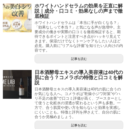
ホワイトハンドセラムの効果を正直に解
説｜成分・口コミ・効果なしの声まで徹
底検証
ホワイトハンドセラムは「本当に手が白くなる？」
「効果なしって本当？」と気になる声が急増中。主
要成分の働きや実際の口コミを徹底検証すると、期
待できるポイントと注意すべき点がハッキリ見えて
きます。保湿だけでなくトーンケアもしたい人ほど
必見。購入前に“リアルな評価”を知りたい人向けの内
容です。
記事を読む
日本酒酵母エキスの導入美容液は40代の
肌に合う？コメラボの特徴と口コミを解
説
日本酒酵母エキスの導入美容液は40代の肌に合うの
か気になる人へ。コメラボは“乾燥小ジワ対策”や“ハ
リ不足の改善”で口コミ評価が高く、ブースターとし
て使うと化粧水の浸透が変わるという声も多数。一
方で、合う肌質や使い方を知らないと効果を実感し
にくいことも。特徴と評判を押さえて、自分の肌に
合うか見極めましょう。
記事を読む