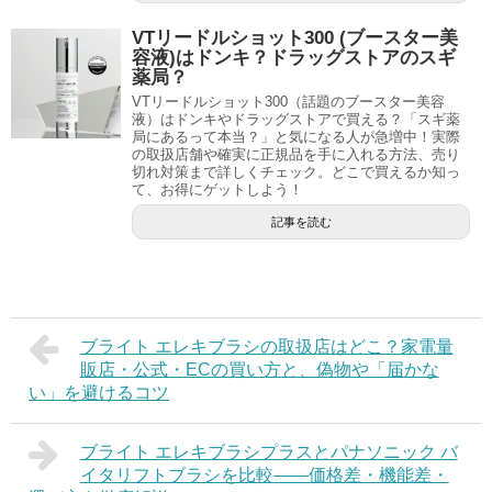
VTリードルショット300 (ブースター美
容液)はドンキ？ドラッグストアのスギ
薬局？
VTリードルショット300（話題のブースター美容
液）はドンキやドラッグストアで買える？「スギ薬
局にあるって本当？」と気になる人が急増中！実際
の取扱店舗や確実に正規品を手に入れる方法、売り
切れ対策まで詳しくチェック。どこで買えるか知っ
て、お得にゲットしよう！
記事を読む
ブライト エレキブラシの取扱店はどこ？家電量
販店・公式・ECの買い方と、偽物や「届かな
い」を避けるコツ
ブライト エレキブラシプラスとパナソニック バ
イタリフトブラシを比較——価格差・機能差・