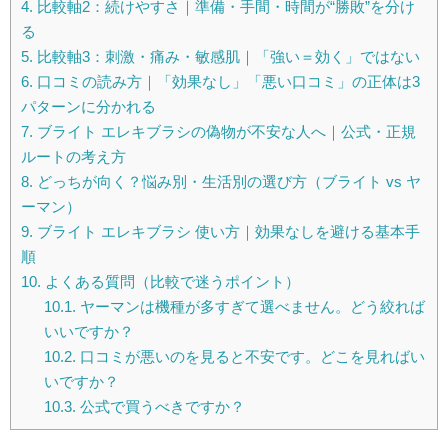
4.
比較軸2：続けやすさ｜準備・手間・時間が“勝敗”を分け
る
5.
比較軸3：刺激・痛み・敏感肌｜「強い＝効く」ではない
6.
口コミの読み方｜「効果なし」「悪い口コミ」の正体は3
パターンに分かれる
7.
ブライト エレキブラシの偽物が不安な人へ｜公式・正規
ルートの考え方
8.
どっちが向く？悩み別・生活別の選び方（ブライト vs ヤ
ーマン）
9.
ブライト エレキブラシ 使い方｜効果なしを避ける基本手
順
10.
よくある質問（比較で迷うポイント）
10.1.
ヤーマンは機種が多すぎて選べません。どう絞れば
いいですか？
10.2.
口コミが悪いのを見ると不安です。どこを見ればい
いですか？
10.3.
公式で買うべきですか？