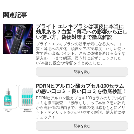
関連記事
ブライト エレキブラシは頭皮に本当に
効果ある？白髪・薄毛への影響から正し
い使い方、偽物対策まで徹底解説
ブライトエレキブラシの効果が気になる人へ。白
髪・薄毛への変化、頭皮ケアの実感度、正しい使い
方で差が出るポイント、さらに偽物を避ける安全な
購入ルートまで網羅。買う前に必ずチェックした
い“本当に役立つ情報”をまとめました。
記事を読む
PDRNヒアルロン酸カプセル100セラム
の悪い口コミ・良い口コミを徹底検証！
PDRNヒアルロン酸カプセル100セラムのリアルな口
コミを徹底調査！「効果なし」って本当？悪い評判
から高評価の理由まで、実際の使用感をもとにメリ
ット・デメリットをわかりやすく解説。購入前に要
チェック！
記事を読む