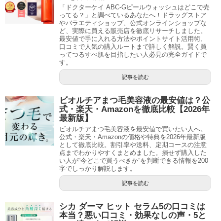
「ドクターケイ ABC-Gピールウォッシュはどこで売
ってる？」と調べているあなたへ！ドラッグストア
やバラエティショップ、公式オンラインショップな
ど、実際に買える販売店を徹底リサーチしました。
最安値で手に入れる方法やポイントサイト活用術、
口コミで人気の購入ルートまで詳しく解説。賢く買
ってつるすべ肌を目指したい人必見の完全ガイドで
す。
記事を読む
ビオルチアまつ毛美容液の最安値は？公
式・楽天・Amazonを徹底比較【2026年
最新版】
ビオルチアまつ毛美容液を最安値で買いたい人へ。
公式・楽天・Amazonの価格や特典を2026年最新版
として徹底比較。割引率や送料、定期コースの注意
点までわかりやすくまとめました。損せず購入した
い人が“今どこで買うべきか”を判断できる情報を200
字でしっかり解説します。
記事を読む
シカ ダーマ ヒット セラム5の口コミは
本当？悪い口コミ・効果なしの声・5と