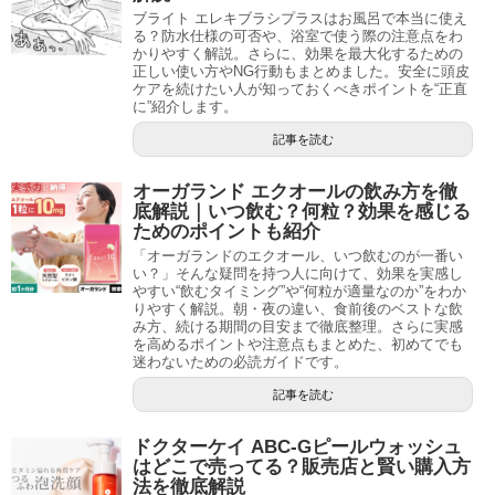
ブライト エレキブラシプラスはお風呂で本当に使え
る？防水仕様の可否や、浴室で使う際の注意点をわ
かりやすく解説。さらに、効果を最大化するための
正しい使い方やNG行動もまとめました。安全に頭皮
ケアを続けたい人が知っておくべきポイントを“正直
に”紹介します。
記事を読む
オーガランド エクオールの飲み方を徹
底解説｜いつ飲む？何粒？効果を感じる
ためのポイントも紹介
「オーガランドのエクオール、いつ飲むのが一番い
い？」そんな疑問を持つ人に向けて、効果を実感し
やすい“飲むタイミング”や“何粒が適量なのか”をわか
りやすく解説。朝・夜の違い、食前後のベストな飲
み方、続ける期間の目安まで徹底整理。さらに実感
を高めるポイントや注意点もまとめた、初めてでも
迷わないための必読ガイドです。
記事を読む
ドクターケイ ABC-Gピールウォッシュ
はどこで売ってる？販売店と賢い購入方
法を徹底解説