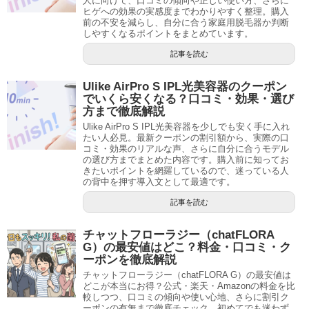
人に向けて、口コミの傾向や正しい使い方、さらに
ヒゲへの効果の実感度までわかりやすく整理。購入
前の不安を減らし、自分に合う家庭用脱毛器か判断
しやすくなるポイントをまとめています。
記事を読む
Ulike AirPro S IPL光美容器のクーポン
でいくら安くなる？口コミ・効果・選び
方まで徹底解説
Ulike AirPro S IPL光美容器を少しでも安く手に入れ
たい人必見。最新クーポンの割引額から、実際の口
コミ・効果のリアルな声、さらに自分に合うモデル
の選び方までまとめた内容です。購入前に知ってお
きたいポイントを網羅しているので、迷っている人
の背中を押す導入文として最適です。
記事を読む
チャットフローラジー（chatFLORA
G）の最安値はどこ？料金・口コミ・ク
ーポンを徹底解説
チャットフローラジー（chatFLORA G）の最安値は
どこが本当にお得？公式・楽天・Amazonの料金を比
較しつつ、口コミの傾向や使い心地、さらに割引ク
ーポンの有無まで徹底チェック。初めてでも迷わず