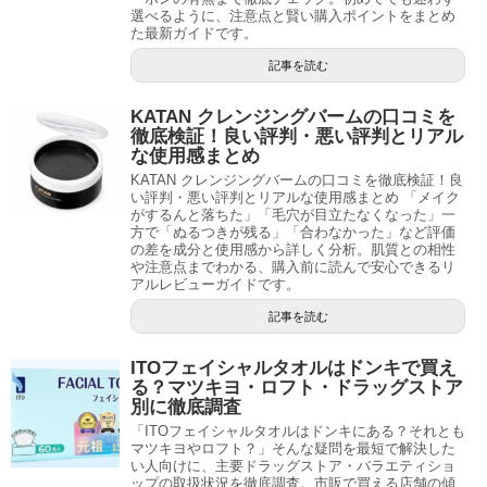
選べるように、注意点と賢い購入ポイントをまとめ
た最新ガイドです。
記事を読む
KATAN クレンジングバームの口コミを
徹底検証！良い評判・悪い評判とリアル
な使用感まとめ
KATAN クレンジングバームの口コミを徹底検証！良
い評判・悪い評判とリアルな使用感まとめ 「メイク
がするんと落ちた」「毛穴が目立たなくなった」一
方で「ぬるつきが残る」「合わなかった」など評価
の差を成分と使用感から詳しく分析。肌質との相性
や注意点までわかる、購入前に読んで安心できるリ
アルレビューガイドです。
記事を読む
ITOフェイシャルタオルはドンキで買え
る？マツキヨ・ロフト・ドラッグストア
別に徹底調査
「ITOフェイシャルタオルはドンキにある？それとも
マツキヨやロフト？」そんな疑問を最短で解決した
い人向けに、主要ドラッグストア・バラエティショ
ップの取扱状況を徹底調査。市販で買える店舗の傾