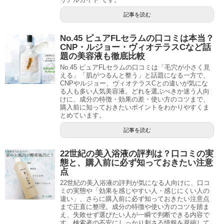
記事を読む
No.45 ピュアFLセラムの口コミは本当？
CNP・ルジョー・ヴィオテラスCなど話
題の美容液も徹底比較
No.45 ピュアFLセラムの口コミは「毛穴が小さく見
える」「肌がつるんと整う」と話題になる一方で、
CNPやルジョー、ヴィオテラスCとの違いが気にな
る人も多い人気美容液。どれを選ぶべきか迷う人向
けに、成分の特徴・効果の差・使い方のコツまで、
購入前に知っておきたいポイントをわかりやすくま
とめています。
記事を読む
22世紀の美入浴液の評判は？口コミの実
態と、購入前に必ず知っておきたい注意
点
22世紀の美入浴液の評判が気になる人向けに、口コ
ミの実態や「効果を感じやすい人・感じにくい人の
違い」、さらに購入前に必ず知っておきたい注意点
まで正直に整理。成分の特徴や使い方のコツを踏ま
え、失敗せず選びたい人が一瞬で判断できる内容で
す。検索者の不安にしっかり刺さる情報を凝縮して