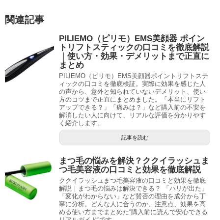
関連記事
PILIEMO（ピリモ）EMS美顔器 ポイン
トリフトスティックの口コミを徹底解説
｜使い方・効果・デメリットまで正直に
まとめ
PILIEMO（ピリモ）EMS美顔器ポイントリフトステ
ィックの口コミを徹底検証。実際に効果を感じた人
の声から、意外と知られていないデメリット、使い
方のコツまで正直にまとめました。「本当にリフト
アップできる？」「痛みは？」など購入前の不安を
解消したい人に向けて、リアルな評価を分かりやす
く紹介します。
記事を読む
まつ毛の悩みを解決？ククイラッシュま
つ毛美容液の口コミと効果を徹底解説
ククイラッシュまつ毛美容液の口コミと効果を徹底
解説｜まつ毛の悩みは解決できる？ 「ハリが出た」
「変化がわからない」など賛否の理由を成分から丁
寧に分析。どんな人に合うのか、注意点、効果を高
める使い方までまとめた“購入前に読んで安心できる
リアルガイド”です。