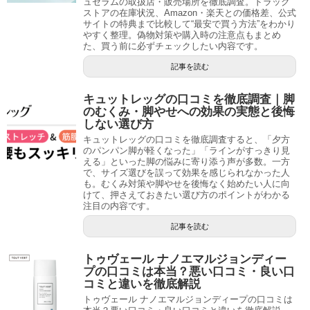
ュセラムの取扱店・販売場所を徹底調査。ドラッグ
ストアの在庫状況、Amazon・楽天との価格差、公式
サイトの特典まで比較して“最安で買う方法”をわかり
やすく整理。偽物対策や購入時の注意点もまとめ
た、買う前に必ずチェックしたい内容です。
記事を読む
キュットレッグの口コミを徹底調査｜脚
のむくみ・脚やせへの効果の実態と後悔
しない選び方
キュットレッグの口コミを徹底調査すると、「夕方
のパンパン脚が軽くなった」「ラインがすっきり見
える」といった脚の悩みに寄り添う声が多数。一方
で、サイズ選びを誤って効果を感じられなかった人
も。むくみ対策や脚やせを後悔なく始めたい人に向
けて、押さえておきたい選び方のポイントがわかる
注目の内容です。
記事を読む
トゥヴェール ナノエマルジョンディー
プの口コミは本当？悪い口コミ・良い口
コミと違いを徹底解説
トゥヴェール ナノエマルジョンディープの口コミは