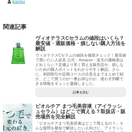
kaosu
関連記事
ヴィオテラスCセラムの値段はいくら？
最安値・通販価格・損しない購入方法を
解説
ヴィオテラスCセラムの値段を徹底チェック！最安値
で買いたい人必見 公式・Amazon・楽天の価格差は
どれくらい？定価より安く買える販売店や、損しな
いための購入ポイントをわかりやすく解説。さら
に、初回割引や定期コースの注意点までまとめて紹
介。どこで買うのが一番お得なのか、迷わず判断で
きる情報をギュッと凝縮しました。
記事を読む
ビオルチア まつ毛美容液（アイラッシ
ュセラム）はどこで買える？取扱店・販
売場所を完全解説
「ビオルチアまつ毛美容液はどこで買えるの？」そ
んな疑問を最短で解決したい人向けに、アイラッシ