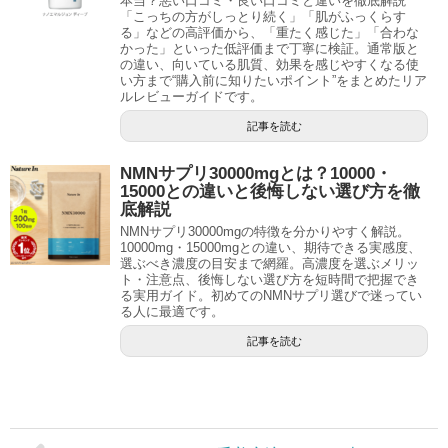
本当？悪い口コミ・良い口コミと違いを徹底解説
「こっちの方がしっとり続く」「肌がふっくらす
る」などの高評価から、「重たく感じた」「合わな
かった」といった低評価まで丁寧に検証。通常版と
の違い、向いている肌質、効果を感じやすくなる使
い方まで“購入前に知りたいポイント”をまとめたリア
ルレビューガイドです。
記事を読む
NMNサプリ30000mgとは？10000・
15000との違いと後悔しない選び方を徹
底解説
NMNサプリ30000mgの特徴を分かりやすく解説。
10000mg・15000mgとの違い、期待できる実感度、
選ぶべき濃度の目安まで網羅。高濃度を選ぶメリッ
ト・注意点、後悔しない選び方を短時間で把握でき
る実用ガイド。初めてのNMNサプリ選びで迷ってい
る人に最適です。
記事を読む