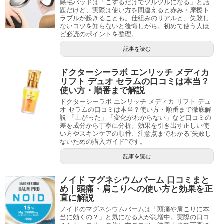
除毛パッドは「こするだけでツルツルになる」と話
題だけど、実際は使い方を間違えると赤み・摩擦ト
ラブルが起きることも。仕組みのリアルと、失敗し
ないコツを知らないと後悔しがち。初めて使う人ほ
ど必読のポイントを整理。
記事を読む
ドクターシーラボ エンリッチ メディカ
リフト デュオ セラムの口コミは本当？
使い方・順番まで解説
ドクターシーラボ エンリッチ メディカ リフト デュ
オ セラムの口コミは本当？使い方・順番まで徹底解
説 「上がった」「変化がわからない」など口コミの
差を成分から丁寧に分析。効果を引き出す正しい使
い方やスキンケアの順番、注意点までわかる“失敗し
ないための購入ガイド”です。
記事を読む
ノイド マグネシウムバーム 口コミまと
め｜頭痛・肩こりへの使い方と効果を正
直に解説
ノイドのマグネシウムバームは「頭痛や肩こりに本
当に効くの？」と気になる人が急増中。実際の口コ