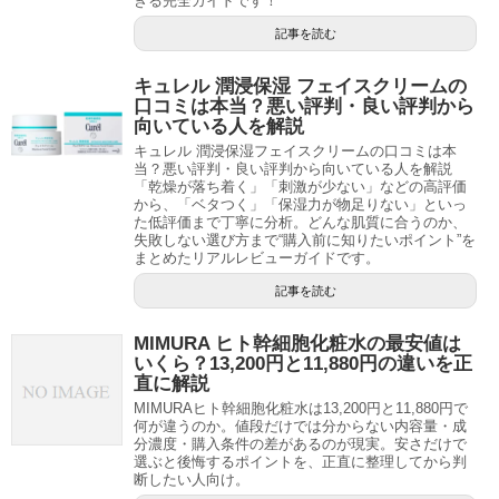
きる完全ガイドです！
記事を読む
キュレル 潤浸保湿 フェイスクリームの
口コミは本当？悪い評判・良い評判から
向いている人を解説
キュレル 潤浸保湿フェイスクリームの口コミは本
当？悪い評判・良い評判から向いている人を解説
「乾燥が落ち着く」「刺激が少ない」などの高評価
から、「ベタつく」「保湿力が物足りない」といっ
た低評価まで丁寧に分析。どんな肌質に合うのか、
失敗しない選び方まで“購入前に知りたいポイント”を
まとめたリアルレビューガイドです。
記事を読む
MIMURA ヒト幹細胞化粧水の最安値は
いくら？13,200円と11,880円の違いを正
直に解説
MIMURAヒト幹細胞化粧水は13,200円と11,880円で
何が違うのか。値段だけでは分からない内容量・成
分濃度・購入条件の差があるのが現実。安さだけで
選ぶと後悔するポイントを、正直に整理してから判
断したい人向け。