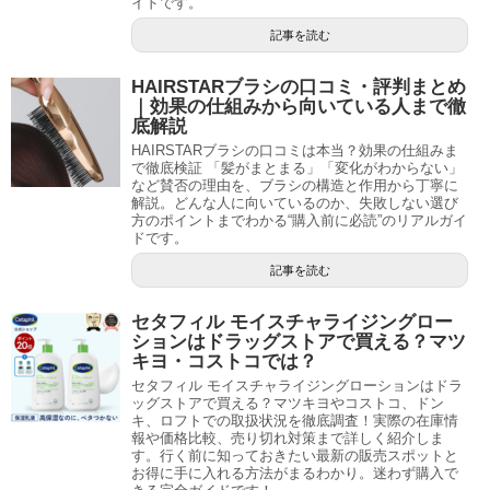
イドです。
記事を読む
HAIRSTARブラシの口コミ・評判まとめ
｜効果の仕組みから向いている人まで徹
底解説
HAIRSTARブラシの口コミは本当？効果の仕組みま
で徹底検証 「髪がまとまる」「変化がわからない」
など賛否の理由を、ブラシの構造と作用から丁寧に
解説。どんな人に向いているのか、失敗しない選び
方のポイントまでわかる“購入前に必読”のリアルガイ
ドです。
記事を読む
セタフィル モイスチャライジングロー
ションはドラッグストアで買える？マツ
キヨ・コストコでは？
セタフィル モイスチャライジングローションはドラ
ッグストアで買える？マツキヨやコストコ、ドン
キ、ロフトでの取扱状況を徹底調査！実際の在庫情
報や価格比較、売り切れ対策まで詳しく紹介しま
す。行く前に知っておきたい最新の販売スポットと
お得に手に入れる方法がまるわかり。迷わず購入で