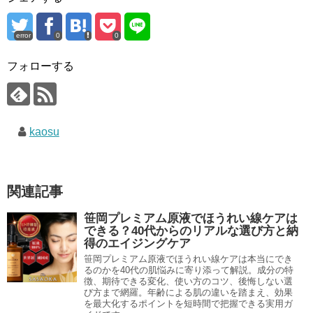
error
0
0
フォローする
kaosu
関連記事
笹岡プレミアム原液でほうれい線ケアは
できる？40代からのリアルな選び方と納
得のエイジングケア
笹岡プレミアム原液でほうれい線ケアは本当にでき
るのかを40代の肌悩みに寄り添って解説。成分の特
徴、期待できる変化、使い方のコツ、後悔しない選
び方まで網羅。年齢による肌の違いを踏まえ、効果
を最大化するポイントを短時間で把握できる実用ガ