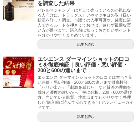
を調査した結果
パレルマシャンプーはどこで売っているのか気にな
る人向けに、ドラッグストアやマツキヨの取り扱い
状況を詳しく調査。市販での入手可否や、確実に購
入できるルートを押さえておけば、迷わず最適な買
い方が選べます。購入前に知っておきたいポイント
を分かりやすくまとめています。
記事を読む
エシエンス ダーマインショットの口コ
ミを徹底検証｜良い評価・悪い評価・
200と600の違いまで
エシエンス ダーマインショットの口コミは本当？良
い評価・悪い評価・200と600の違いまで徹底検証
「ハリが出た」「刺激を感じた」など賛否の理由を
成分と濃度の違いから丁寧に分析。200・600の選び
方、向いている肌質、注意点までわかりやすく整理
した“購入前に読んで安心できる”リアルレビューガイ
ドです。
記事を読む