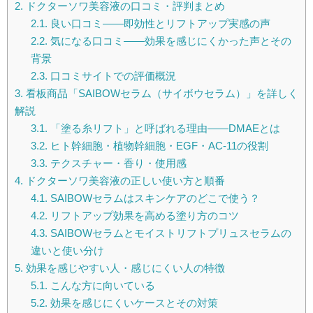
2.
ドクターソワ美容液の口コミ・評判まとめ
2.1.
良い口コミ——即効性とリフトアップ実感の声
2.2.
気になる口コミ——効果を感じにくかった声とその
背景
2.3.
口コミサイトでの評価概況
3.
看板商品「SAIBOWセラム（サイボウセラム）」を詳しく
解説
3.1.
「塗る糸リフト」と呼ばれる理由——DMАEとは
3.2.
ヒト幹細胞・植物幹細胞・EGF・AC-11の役割
3.3.
テクスチャー・香り・使用感
4.
ドクターソワ美容液の正しい使い方と順番
4.1.
SAIBOWセラムはスキンケアのどこで使う？
4.2.
リフトアップ効果を高める塗り方のコツ
4.3.
SAIBOWセラムとモイストリフトプリュスセラムの
違いと使い分け
5.
効果を感じやすい人・感じにくい人の特徴
5.1.
こんな方に向いている
5.2.
効果を感じにくいケースとその対策