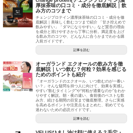
change protein(チェンジプロテイン)濃
厚抹茶味の口コミ・成分を徹底解説｜飲
み方のコツまで
チェンジプロテイン濃厚抹茶味の口コミ・成分を徹
底解説｜美味しく飲むコツまで紹介 「甘さ控えめで
飲みやすい」「ダマになりやすい」など賛否の理由
を成分と溶けやすさから丁寧に分析。満足度を上げ
る飲み方のコツや、どんな人に合うかまでわかる購
入前ガイドです。
記事を読む
オーガランド エクオールの飲み方を徹
底解説｜いつ飲む？何粒？効果を感じる
ためのポイントも紹介
「オーガランドのエクオール、いつ飲むのが一番い
い？」そんな疑問を持つ人に向けて、効果を実感し
やすい“飲むタイミング”や“何粒が適量なのか”をわか
りやすく解説。朝・夜の違い、食前後のベストな飲
み方、続ける期間の目安まで徹底整理。さらに実感
を高めるポイントや注意点もまとめた、初めてでも
迷わないための必読ガイドです。
記事を読む
VELUSひまし油は顔に使える？毛穴・