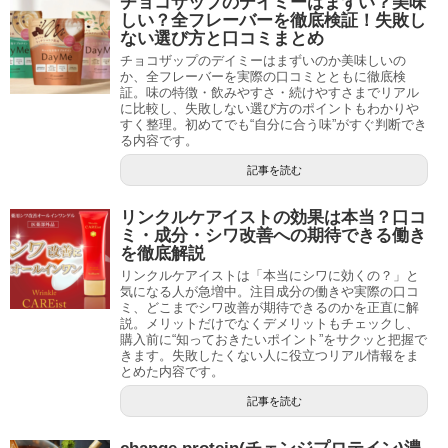
チョコザップのデイミーはまずい？美味
しい？全フレーバーを徹底検証！失敗し
ない選び方と口コミまとめ
チョコザップのデイミーはまずいのか美味しいの
か、全フレーバーを実際の口コミとともに徹底検
証。味の特徴・飲みやすさ・続けやすさまでリアル
に比較し、失敗しない選び方のポイントもわかりや
すく整理。初めてでも“自分に合う味”がすぐ判断でき
る内容です。
記事を読む
リンクルケアイストの効果は本当？口コ
ミ・成分・シワ改善への期待できる働き
を徹底解説
リンクルケアイストは「本当にシワに効くの？」と
気になる人が急増中。注目成分の働きや実際の口コ
ミ、どこまでシワ改善が期待できるのかを正直に解
説。メリットだけでなくデメリットもチェックし、
購入前に“知っておきたいポイント”をサクッと把握で
きます。失敗したくない人に役立つリアル情報をま
とめた内容です。
記事を読む