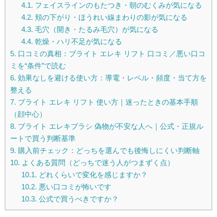
4.1.
フェイスラインのもたつき・朝のむくみが気になる
4.2.
頬の下がり・ほうれい線まわりの影が気になる
4.3.
毛穴（開き・たるみ毛穴）が気になる
4.4.
乾燥・ハリ不足が気になる
5.
口コミの真相：ブライト エレキ リフト 口コミ／悪い口コ
ミを“条件”で読む
6.
効果なしを避ける使い方：導電・レベル・頻度・当て方を
整える
7.
ブライト エレキ リフト 使い方｜迷ったときの基本手順
（顔中心）
8.
ブライト エレキブラシ 偽物が不安な人へ｜公式・正規ル
ートで買う判断基準
9.
購入前チェック：どっちを選んでも後悔しにくい判断軸
10.
よくある質問（どっちで迷う人がつまずく点）
10.1.
どれくらいで変化を感じますか？
10.2.
悪い口コミが怖いです
10.3.
公式で買うべきですか？