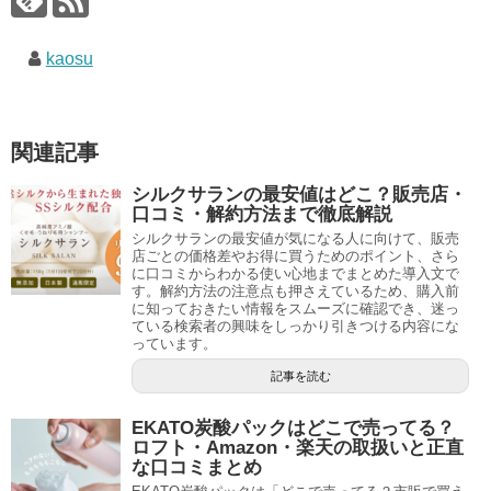
kaosu
関連記事
シルクサランの最安値はどこ？販売店・
口コミ・解約方法まで徹底解説
シルクサランの最安値が気になる人に向けて、販売
店ごとの価格差やお得に買うためのポイント、さら
に口コミからわかる使い心地までまとめた導入文で
す。解約方法の注意点も押さえているため、購入前
に知っておきたい情報をスムーズに確認でき、迷っ
ている検索者の興味をしっかり引きつける内容にな
っています。
記事を読む
EKATO炭酸パックはどこで売ってる？
ロフト・Amazon・楽天の取扱いと正直
な口コミまとめ