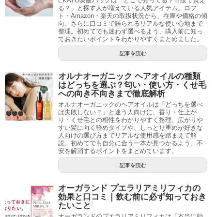
EKATO炭酸パックは「どこで売ってる？市販で買え
る？」と探す人が増えている人気アイテム。ロフ
ト・Amazon・楽天の取扱状況から、在庫や価格の傾
向、さらに口コミで語られるリアルな使い心地まで
整理。初めてでも迷わず選べるよう、購入前に知っ
ておきたいポイントをわかりやすくまとめました。
記事を読む
オルナオーガニック ヘアオイルの種類
はどっちを選ぶ？匂い・使い方・くせ毛
への向き不向きまで徹底解析
オルナオーガニックのヘアオイルは「どっちを選べ
ば失敗しない？」と迷う人向けに、香り・仕上が
り・くせ毛との相性をわかりやすく整理。広がりや
すい髪に向く軽めタイプや、しっとり重めが好きな
人向けの選び方までリアルな使用感を踏まえて解
説。初めてでも自分に合う一本が見つかるよう、不
安を解消するポイントをまとめています。
記事を読む
オーガランド プエラリアミリフィカの
効果と口コミ｜飲む前に必ず知っておき
たいこと
オーガランドのプエラリアミリフィカは「本当に効