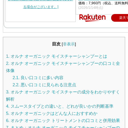
価格：7,960円（税込、送料無料
(2026/1/14時点)
楽天
目次
[
非表示
]
1.
オルナ オーガニック モイスチャーシャンプーとは
2.
オルナ オーガニック モイスチャーシャンプーの口コミ全
体像
2.1.
良い口コミに多い内容
2.2.
悪い口コミに見られる注意点
3.
オルナ オーガニック モイスチャーの成分をわかりやすく
解析
4.
スムースタイプとの違いと、どれが良いかの判断基準
5.
オルナ オーガニックはどんな人におすすめか
6.
オルナ オーガニック トリートメントの口コミと併用効果
7.
まとめ：オルナ オーガニック モイスチャーシャンプーの