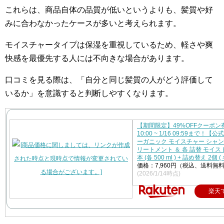
これらは、商品自体の品質が低いというよりも、髪質や好
みに合わなかったケースが多いと考えられます。
モイスチャータイプは保湿を重視しているため、軽さや爽
快感を最優先する人には不向きな場合があります。
口コミを見る際は、「自分と同じ髪質の人がどう評価して
いるか」を意識すると判断しやすくなります。
【期間限定】49%OFFクーポン有
10:00 ~ 1/16 09:59まで！
ーガニック モイスチャー シャン
リートメント ＆ 各 詰替 モイスト
本 (各 500 ml ) + 詰め替え 2個 ( 各
価格：7,960円（税込、送料無料
(2026/1/14時点)
楽天