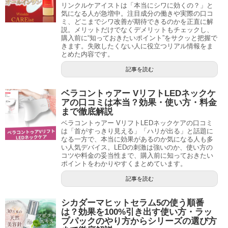
リンクルケアイストは「本当にシワに効くの？」と
気になる人が急増中。注目成分の働きや実際の口コ
ミ、どこまでシワ改善が期待できるのかを正直に解
説。メリットだけでなくデメリットもチェックし、
購入前に“知っておきたいポイント”をサクッと把握で
きます。失敗したくない人に役立つリアル情報をま
とめた内容です。
記事を読む
ベラコントゥアー VリフトLEDネックケ
アの口コミは本当？効果・使い方・料金
まで徹底解説
ベラコントゥアー VリフトLEDネックケアの口コミ
は「首がすっきり見える」「ハリが出る」と話題に
なる一方で、本当に効果があるのか気になる人も多
い人気デバイス。LEDの刺激は強いのか、使い方の
コツや料金の妥当性まで、購入前に知っておきたい
ポイントをわかりやすくまとめています。
記事を読む
シカダーマヒットセラム5の使う順番
は？効果を100%引き出す使い方・ラッ
プパックのやり方からシリーズの選び方