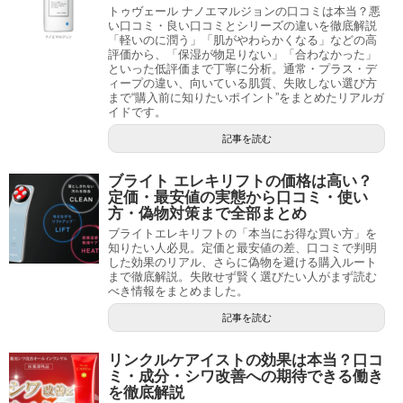
トゥヴェール ナノエマルジョンの口コミは本当？悪
い口コミ・良い口コミとシリーズの違いを徹底解説
「軽いのに潤う」「肌がやわらかくなる」などの高
評価から、「保湿が物足りない」「合わなかった」
といった低評価まで丁寧に分析。通常・プラス・デ
ィープの違い、向いている肌質、失敗しない選び方
まで“購入前に知りたいポイント”をまとめたリアルガ
イドです。
記事を読む
ブライト エレキリフトの価格は高い？
定価・最安値の実態から口コミ・使い
方・偽物対策まで全部まとめ
ブライトエレキリフトの「本当にお得な買い方」を
知りたい人必見。定価と最安値の差、口コミで判明
した効果のリアル、さらに偽物を避ける購入ルート
まで徹底解説。失敗せず賢く選びたい人がまず読む
べき情報をまとめました。
記事を読む
リンクルケアイストの効果は本当？口コ
ミ・成分・シワ改善への期待できる働き
を徹底解説