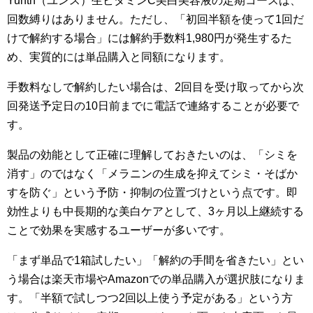
Yunth（ユンス）生ビタミンC美白美容液の定期コースは、
回数縛りはありません。ただし、「初回半額を使って1回だ
けで解約する場合」には解約手数料1,980円が発生するた
め、実質的には単品購入と同額になります。
手数料なしで解約したい場合は、2回目を受け取ってから次
回発送予定日の10日前までに電話で連絡することが必要で
す。
製品の効能として正確に理解しておきたいのは、「シミを
消す」のではなく「メラニンの生成を抑えてシミ・そばか
すを防ぐ」という予防・抑制の位置づけという点です。即
効性よりも中長期的な美白ケアとして、3ヶ月以上継続する
ことで効果を実感するユーザーが多いです。
「まず単品で1箱試したい」「解約の手間を省きたい」とい
う場合は楽天市場やAmazonでの単品購入が選択肢になりま
す。「半額で試しつつ2回以上使う予定がある」という方