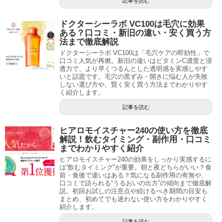
記事を読む
ドクターシーラボ VC100は毛穴に効果
ある？口コミ・新旧の違い・安く買う方
法まで徹底解説
ドクターシーラボ VC100は「毛穴ケアの即効性」で
口コミ人気が再燃。新旧の違いはビタミンC濃度と浸
透力で、より早くつるんとした透明感を実感しやす
いと話題です。毛穴の黒ずみ・開きに悩む人が失敗
しない選び方や、賢く安く買う方法までわかりやす
く紹介します。
記事を読む
ヒアロモイスチャー240の使い方を徹底
解説！飲むタイミング・副作用・口コミ
までわかりやすく紹介
ヒアロモイスチャー240の効果をしっかり実感するに
は“飲むタイミング”が重要。朝と夜どちらがいい？食
前・食後で違いはある？気になる副作用の有無や、
口コミで語られる“うるおいの出方”の傾向まで徹底解
説。初回お試しの注意点や続けるべき期間の目安も
まとめ、初めてでも迷わない使い方をわかりやすく
紹介します。
記事を読む