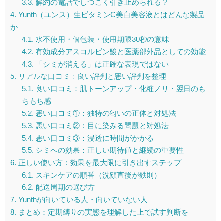
3.3.
解約の電話でしつこく引き止められる？
4.
Yunth（ユンス）生ビタミンC美白美容液とはどんな製品
か
4.1.
水不使用・個包装・使用期限30秒の意味
4.2.
有効成分アスコルビン酸と医薬部外品としての効能
4.3.
「シミが消える」は正確な表現ではない
5.
リアルな口コミ：良い評判と悪い評判を整理
5.1.
良い口コミ：肌トーンアップ・化粧ノリ・翌日のも
ちもち感
5.2.
悪い口コミ①：独特の匂いの正体と対処法
5.3.
悪い口コミ②：目に染みる問題と対処法
5.4.
悪い口コミ③：浸透に時間がかかる
5.5.
シミへの効果：正しい期待値と継続の重要性
6.
正しい使い方：効果を最大限に引き出すステップ
6.1.
スキンケアの順番（洗顔直後が鉄則）
6.2.
配送周期の選び方
7.
Yunthが向いている人・向いていない人
8.
まとめ：定期縛りの実態を理解した上で試す判断を