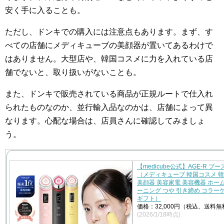
安く手に入ることも。
ただし、ドンキでの購入には注意点もあります。まず、す
べての店舗にメディキューブの美顔器が置いてあるわけで
はありません。大型店や、韓国コスメに力を入れている店
舗でないと、取り扱いがないことも。
また、ドンキで販売されている商品が正規ルートで仕入れ
られたものなのか、並行輸入品なのかは、店舗によって異
なります。心配な場合は、店員さんに確認してみましょ
う。
【medicube公式】AGE-R ブ
（メディキューブ 韓国コスメ 
美顔器 美容家電 美容機器 ホー
ーニング つや 引き締め コラー
ギフト）
価格：32,000円（税込、送料無
(2026/1/18時点)