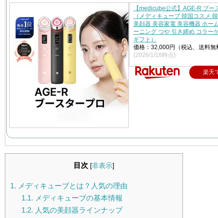
【medicube公式】AGE-R ブ
（メディキューブ 韓国コスメ 
美顔器 美容家電 美容機器 ホー
ーニング つや 引き締め コラー
ギフト）
価格：32,000円（税込、送料無
(2026/1/18時点)
楽天
目次
[
非表示
]
1.
メディキューブとは？人気の理由
1.1.
メディキューブの基本情報
1.2.
人気の美顔器ラインナップ