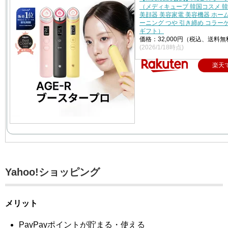
（メディキューブ 韓国コスメ 
美顔器 美容家電 美容機器 ホー
ーニング つや 引き締め コラー
ギフト）
価格：32,000円（税込、送料無
(2026/1/18時点)
楽天
Yahoo!ショッピング
メリット
PayPayポイントが貯まる・使える