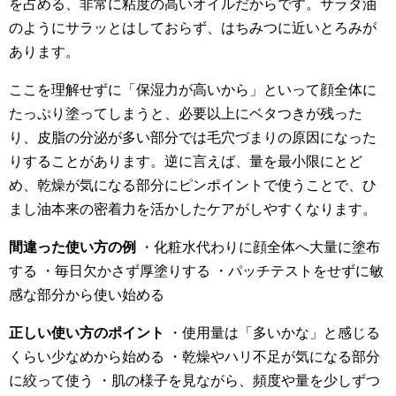
を占める、非常に粘度の高いオイルだからです。サラダ油
のようにサラッとはしておらず、はちみつに近いとろみが
あります。
ここを理解せずに「保湿力が高いから」といって顔全体に
たっぷり塗ってしまうと、必要以上にベタつきが残った
り、皮脂の分泌が多い部分では毛穴づまりの原因になった
りすることがあります。逆に言えば、量を最小限にとど
め、乾燥が気になる部分にピンポイントで使うことで、ひ
まし油本来の密着力を活かしたケアがしやすくなります。
間違った使い方の例
・化粧水代わりに顔全体へ大量に塗布
する ・毎日欠かさず厚塗りする ・パッチテストをせずに敏
感な部分から使い始める
正しい使い方のポイント
・使用量は「多いかな」と感じる
くらい少なめから始める ・乾燥やハリ不足が気になる部分
に絞って使う ・肌の様子を見ながら、頻度や量を少しずつ