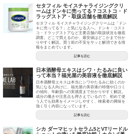
セタフィル モイスチャライジングクリ
ームはドンキに売ってる？コストコ・ド
ラッグストア・取扱店舗を徹底解説
セタフィル モイスチャライジングクリームは「ドン
キに売ってる？」と気になる人へ。ドンキ・コスト
コ・ドラッグストアなど主要店舗の取扱状況を徹底
調査。どこで買えるのか、最安値はどこかまで分か
りやすく解説。買う前の不安をサッと解消できる情
報をまとめています。
記事を読む
日本酒酵母エキスはシワ・たるみに良い
って本当？福光屋の美容液を徹底解説
日本酒酵母エキスは本当にシワやたるみに効くのか
気になる人向けに、福光屋の美容液の特徴や口コミ
の傾向、年齢肌への実感度まで分かりやすく解説。
成分の働きや注意点も押さえているので、初めて使
う人でも効果をイメージしやすく、検索者の興味を
強く引く内容になっています。
記事を読む
シカ ダーマヒットセラム5とVTリードル