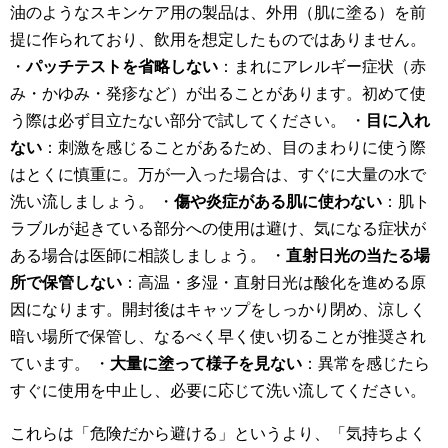
油のようなスキンケア用の製品は、外用（肌に塗る）を前
提に作られており、飲用を想定したものではありません。
・
パッチテストを省略しない
：まれにアレルギー症状（赤
み・かゆみ・発疹など）が出ることがあります。初めて使
う際は必ず目立たない部分で試してください。 ・
目に入れ
ない
：刺激を感じることがあるため、目のまわりに使う際
はとくに慎重に。万が一入った場合は、すぐに大量の水で
洗い流しましょう。 ・
傷や炎症がある肌に使わない
：肌ト
ラブルが起きている部分への使用は避け、気になる症状が
ある場合は医師に相談しましょう。 ・
直射日光の当たる場
所で保管しない
：高温・多湿・直射日光は酸化を進める原
因になります。開封後はキャップをしっかり閉め、涼しく
暗い場所で保管し、なるべく早く使い切ることが推奨され
ています。 ・
大量に塗って様子を見ない
：異常を感じたら
すぐに使用を中止し、必要に応じて洗い流してください。
これらは「危険だから避ける」というより、「気持ちよく