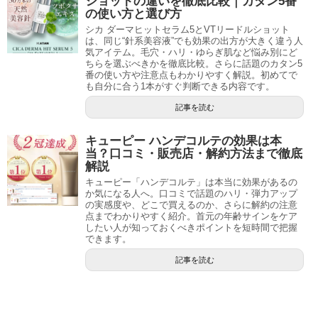
ショットの違いを徹底比較｜カタン5番
の使い方と選び方
シカ ダーマヒットセラム5とVTリードルショット
は、同じ“針系美容液”でも効果の出方が大きく違う人
気アイテム。毛穴・ハリ・ゆらぎ肌など悩み別にど
ちらを選ぶべきかを徹底比較。さらに話題のカタン5
番の使い方や注意点もわかりやすく解説。初めてで
も自分に合う1本がすぐ判断できる内容です。
記事を読む
キューピー ハンデコルテの効果は本
当？口コミ・販売店・解約方法まで徹底
解説
キューピー「ハンデコルテ」は本当に効果があるの
か気になる人へ。口コミで話題のハリ・弾力アップ
の実感度や、どこで買えるのか、さらに解約の注意
点までわかりやすく紹介。首元の年齢サインをケア
したい人が知っておくべきポイントを短時間で把握
できます。
記事を読む