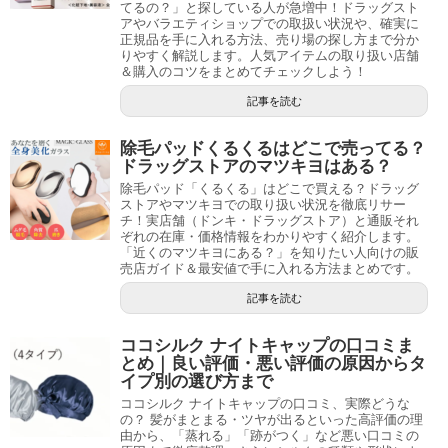
てるの？」と探している人が急増中！ドラッグスト
アやバラエティショップでの取扱い状況や、確実に
正規品を手に入れる方法、売り場の探し方まで分か
りやすく解説します。人気アイテムの取り扱い店舗
＆購入のコツをまとめてチェックしよう！
記事を読む
除毛パッドくるくるはどこで売ってる？
ドラッグストアのマツキヨはある？
除毛パッド「くるくる」はどこで買える？ドラッグ
ストアやマツキヨでの取り扱い状況を徹底リサー
チ！実店舗（ドンキ・ドラッグストア）と通販それ
ぞれの在庫・価格情報をわかりやすく紹介します。
「近くのマツキヨにある？」を知りたい人向けの販
売店ガイド＆最安値で手に入れる方法まとめです。
記事を読む
ココシルク ナイトキャップの口コミま
とめ｜良い評価・悪い評価の原因からタ
イプ別の選び方まで
ココシルク ナイトキャップの口コミ、実際どうな
の？ 髪がまとまる・ツヤが出るといった高評価の理
由から、「蒸れる」「跡がつく」など悪い口コミの