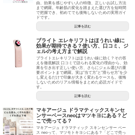
由、効果を感じやすい人の特徴、正しいお試し方法
まで網羅。年齢肌の変化を踏まえた選び方を短時間
で把握でき、初めてでも後悔しないための実用ガイ
ドです。
記事を読む
ブライト エレキリフトはほうれい線に
効果が期待できる？使い方、口コミ、ジ
ェルの考え方まで解説
ブライトエレキリフトはほうれい線に効く？その答
えを徹底解説 口コミで語られる変化の理由から、効
果を引き出す正しい使い方、さらにジェル選びの重
要ポイントまで網羅。実は“当て方”と“滑らせ方”を少
し変えるだけで印象が大きく変わるケースも。後悔
しないためのリアル情報をまとめた必読ガイドで
す。
記事を読む
マキアージュ ドラマティックスキンセ
ンサーベースneoはマツキヨにある？ど
こで売ってる？
マキアージュ ドラマティック スキンセンサー ベー
ス neoって、マツモトキヨシにある？「どこで売っ