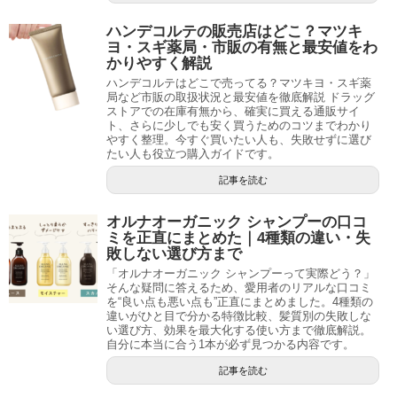
ハンデコルテの販売店はどこ？マツキ
ヨ・スギ薬局・市販の有無と最安値をわ
かりやすく解説
ハンデコルテはどこで売ってる？マツキヨ・スギ薬
局など市販の取扱状況と最安値を徹底解説 ドラッグ
ストアでの在庫有無から、確実に買える通販サイ
ト、さらに少しでも安く買うためのコツまでわかり
やすく整理。今すぐ買いたい人も、失敗せずに選び
たい人も役立つ購入ガイドです。
記事を読む
オルナオーガニック シャンプーの口コ
ミを正直にまとめた｜4種類の違い・失
敗しない選び方まで
「オルナオーガニック シャンプーって実際どう？」
そんな疑問に答えるため、愛用者のリアルな口コミ
を“良い点も悪い点も”正直にまとめました。4種類の
違いがひと目で分かる特徴比較、髪質別の失敗しな
い選び方、効果を最大化する使い方まで徹底解説。
自分に本当に合う1本が必ず見つかる内容です。
記事を読む