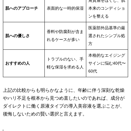
角質層をほぐし、肌
肌へのアプローチ
表面的な一時的保湿
本来のコンディショ
ンを整える
医薬部外品基準の厳
香料や防腐剤が含ま
肌への優しさ
選されたシンプル処
れるケースが多い
方
本格的なエイジング
トラブルのない、手
おすすめの人
サインに悩む40代〜
軽な保湿を求める人
60代
上記の比較からも明らかなように、年齢に伴う深刻な乾燥
やハリ不足を根本から見つめ直したいのであれば、成分が
ダイレクトに働く原液タイプの導入美容液を選ぶことが、
後悔しないための賢い選択と言えます。