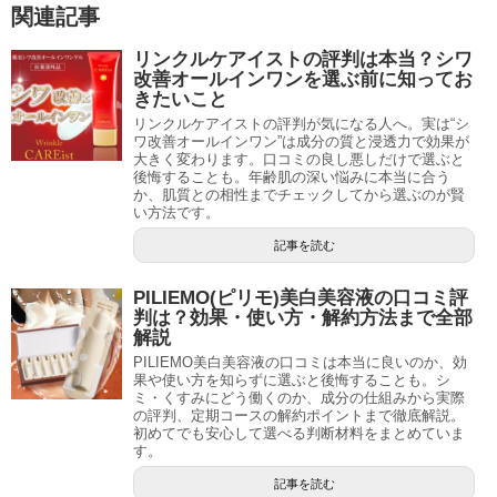
関連記事
リンクルケアイストの評判は本当？シワ
改善オールインワンを選ぶ前に知ってお
きたいこと
リンクルケアイストの評判が気になる人へ。実は“シ
ワ改善オールインワン”は成分の質と浸透力で効果が
大きく変わります。口コミの良し悪しだけで選ぶと
後悔することも。年齢肌の深い悩みに本当に合う
か、肌質との相性までチェックしてから選ぶのが賢
い方法です。
記事を読む
PILIEMO(ピリモ)美白美容液の口コミ評
判は？効果・使い方・解約方法まで全部
解説
PILIEMO美白美容液の口コミは本当に良いのか、効
果や使い方を知らずに選ぶと後悔することも。シ
ミ・くすみにどう働くのか、成分の仕組みから実際
の評判、定期コースの解約ポイントまで徹底解説。
初めてでも安心して選べる判断材料をまとめていま
す。
記事を読む