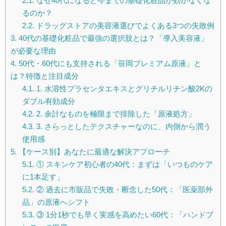
2.1.
なぜ40代になると今までの基礎化粧品が効かなくな
るのか？
2.2.
ドラッグストアの美容液選びでよくある3つの失敗例
3.
40代の基礎化粧品で最強の選択肢とは？「導入美容液」
が必要な理由
4.
50代・60代にも支持される「笹岡プレミアム原液」と
は？特徴と注目成分
4.1.
1. 水溶性プラセンタエキスとグリチルリチン酸2Kの
ダブル有効成分
4.2.
2. 余計なものを極限まで排除した「原液処方」
4.3.
3. さらっとしたテクスチャーなのに、内側から潤う
使用感
5.
【ケース別】あなたに最適な解決アプローチ
5.1.
① スキンケア初心者の40代：まずは「いつものケア
に1本足す」
5.2.
② 過去に市販品で失敗・断念した50代：「医薬部外
品」の原液へシフト
5.3.
③ 1分1秒でも早く実感を高めたい60代：「ハンドプ