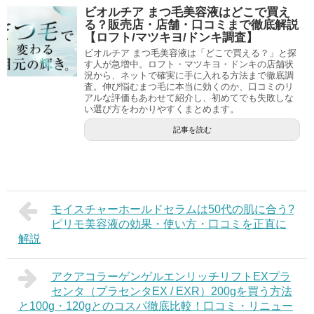
ビオルチア まつ毛美容液はどこで買え
る？販売店・店舗・口コミまで徹底解説
【ロフト/マツキヨ/ドンキ調査】
ビオルチア まつ毛美容液は「どこで買える？」と探
す人が急増中。ロフト・マツキヨ・ドンキの店舗状
況から、ネットで確実に手に入れる方法まで徹底調
査。伸び悩むまつ毛に本当に効くのか、口コミのリ
アルな評価もあわせて紹介し、初めてでも失敗しな
い選び方をわかりやすくまとめます。
記事を読む
モイスチャーホールドセラムは50代の肌に合う?
ピリモ美容液の効果・使い方・口コミを正直に
解説
アクアコラーゲンゲルエンリッチリフトEXプラ
センタ（プラセンタEX / EXR）200gを買う方法
と100g・120gとのコスパ徹底比較！口コミ・リニュー