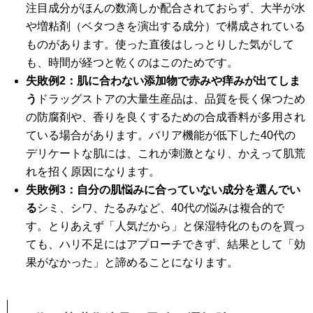
注目成分がほんの数滴しか配合されておらず、大半が水
や増粘剤（ベタつきを演出する成分）で構成されている
ものがあります。使った直後はしっとりした気がして
も、時間が経つと乾くのはこのためです。
失敗例2：肌に合わない添加物で赤みや痒みが出てしま
う
ドラッグストアの大量生産品は、品質を長く保つため
の防腐剤や、香りを良くするための合成香料が多用され
ている場合があります。バリア機能が低下した40代の
デリケートな肌には、これが刺激となり、かえって肌荒
れを招く原因になります。
失敗例3：自分の肌悩みに合っていない成分を選んでい
る
シミ、シワ、たるみなど、40代の悩みは複合的で
す。とりあえず「人気だから」と保湿特化のものを買っ
ても、ハリ不足にはアプローチできず、結果として「効
果がなかった」と諦めることになります。