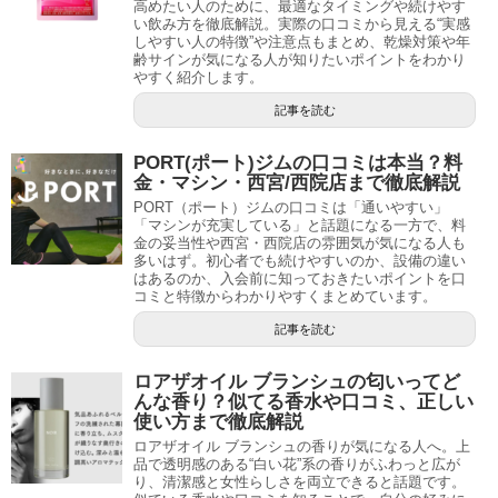
高めたい人のために、最適なタイミングや続けやす
い飲み方を徹底解説。実際の口コミから見える“実感
しやすい人の特徴”や注意点もまとめ、乾燥対策や年
齢サインが気になる人が知りたいポイントをわかり
やすく紹介します。
記事を読む
PORT(ポート)ジムの口コミは本当？料
金・マシン・西宮/西院店まで徹底解説
PORT（ポート）ジムの口コミは「通いやすい」
「マシンが充実している」と話題になる一方で、料
金の妥当性や西宮・西院店の雰囲気が気になる人も
多いはず。初心者でも続けやすいのか、設備の違い
はあるのか、入会前に知っておきたいポイントを口
コミと特徴からわかりやすくまとめています。
記事を読む
ロアザオイル ブランシュの匂いってど
んな香り？似てる香水や口コミ、正しい
使い方まで徹底解説
ロアザオイル ブランシュの香りが気になる人へ。上
品で透明感のある“白い花”系の香りがふわっと広が
り、清潔感と女性らしさを両立できると話題です。