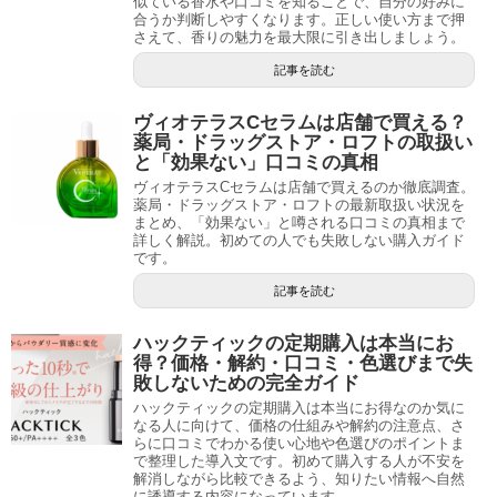
似ている香水や口コミを知ることで、自分の好みに
合うか判断しやすくなります。正しい使い方まで押
さえて、香りの魅力を最大限に引き出しましょう。
記事を読む
ヴィオテラスCセラムは店舗で買える？
薬局・ドラッグストア・ロフトの取扱い
と「効果ない」口コミの真相
ヴィオテラスCセラムは店舗で買えるのか徹底調査。
薬局・ドラッグストア・ロフトの最新取扱い状況を
まとめ、「効果ない」と噂される口コミの真相まで
詳しく解説。初めての人でも失敗しない購入ガイド
です。
記事を読む
ハックティックの定期購入は本当にお
得？価格・解約・口コミ・色選びまで失
敗しないための完全ガイド
ハックティックの定期購入は本当にお得なのか気に
なる人に向けて、価格の仕組みや解約の注意点、さ
らに口コミでわかる使い心地や色選びのポイントま
で整理した導入文です。初めて購入する人が不安を
解消しながら比較できるよう、知りたい情報へ自然
に誘導する内容になっています。