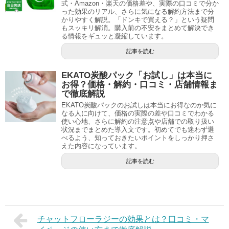
式・Amazon・楽天の価格差や、実際の口コミで分か
った効果のリアル、さらに気になる解約方法まで分
かりやすく解説。「ドンキで買える？」という疑問
もスッキリ解消。購入前の不安をまとめて解決でき
る情報をギュッと凝縮しています。
記事を読む
EKATO炭酸パック「お試し」は本当に
お得？価格・解約・口コミ・店舗情報ま
で徹底解説
EKATO炭酸パックのお試しは本当にお得なのか気に
なる人に向けて、価格の実際の差や口コミでわかる
使い心地、さらに解約の注意点や店舗での取り扱い
状況までまとめた導入文です。初めてでも迷わず選
べるよう、知っておきたいポイントをしっかり押さ
えた内容になっています。
記事を読む
チャットフローラジーの効果とは？口コミ・マ