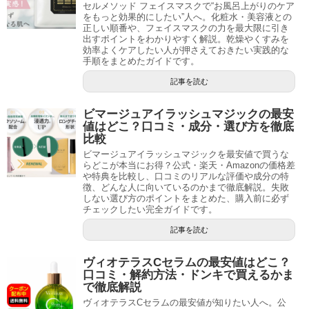
セルメソッド フェイスマスクで“お風呂上がりのケア
をもっと効果的にしたい”人へ。化粧水・美容液との
正しい順番や、フェイスマスクの力を最大限に引き
出すポイントをわかりやすく解説。乾燥やくすみを
効率よくケアしたい人が押さえておきたい実践的な
手順をまとめたガイドです。
記事を読む
ビマージュアイラッシュマジックの最安
値はどこ？口コミ・成分・選び方を徹底
比較
ビマージュアイラッシュマジックを最安値で買うな
らどこが本当にお得？公式・楽天・Amazonの価格差
や特典を比較し、口コミのリアルな評価や成分の特
徴、どんな人に向いているのかまで徹底解説。失敗
しない選び方のポイントをまとめた、購入前に必ず
チェックしたい完全ガイドです。
記事を読む
ヴィオテラスCセラムの最安値はどこ？
口コミ・解約方法・ドンキで買えるかま
で徹底解説
ヴィオテラスCセラムの最安値が知りたい人へ。公