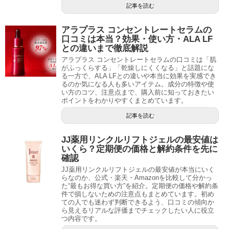
記事を読む
アラプラス コンセントレートセラムの
口コミは本当？効果・使い方・ALA LF
との違いまで徹底解説
アラプラス コンセントレートセラムの口コミは「肌
がふっくらする」「乾燥しにくくなる」と話題にな
る一方で、ALA LFとの違いや本当に効果を実感でき
るのか気になる人も多いアイテム。成分の特徴や使
い方のコツ、注意点まで、購入前に知っておきたい
ポイントをわかりやすくまとめています。
記事を読む
JJ薬用リンクルリフトジェルの最安値は
いくら？定期便の価格と解約条件を先に
確認
JJ薬用リンクルリフトジェルの最安値が本当にいく
らなのか、公式・楽天・Amazonを比較して分かっ
た“最もお得な買い方”を紹介。定期便の価格や解約条
件で損しないための注意点もまとめています。初め
ての人でも迷わず判断できるよう、口コミの傾向か
ら見えるリアルな評価までチェックしたい人に役立
つ内容です。