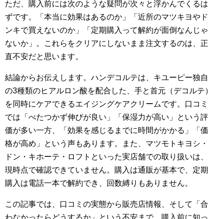
ただ、購入前には次のような疑問が次々と浮かんでくるは
ずです。「本当に効果はあるのか」「近所のマツキヨやド
ンキで買えないのか」「定期購入って解約が面倒なんじゃ
ないか」。これらをクリアにしないまま注文するのは、正
直不安だと思います。
結論からお伝えします。ハンデコルテは、キユーピー独自
の3種類のヒアルロン酸を配合した、手と首元（デコルテ）
を同時にケアできるエイジングケアクリームです。口コミ
では「べたつかず伸びが良い」「保湿力が高い」という評
価が多い一方、「効果を感じるまでに時間がかかる」「価
格が高め」という声もあります。また、マツモトキヨシ・
ドン・キホーテ・ロフトといった実店舗での取り扱いは、
現時点で確認できていません。購入は通販が基本で、定期
購入は電話一本で解約でき、回数縛りもありません。
この記事では、口コミの実態から販売店情報、そして「合
わなかったらどうするか」という不安まで、購入前に知っ