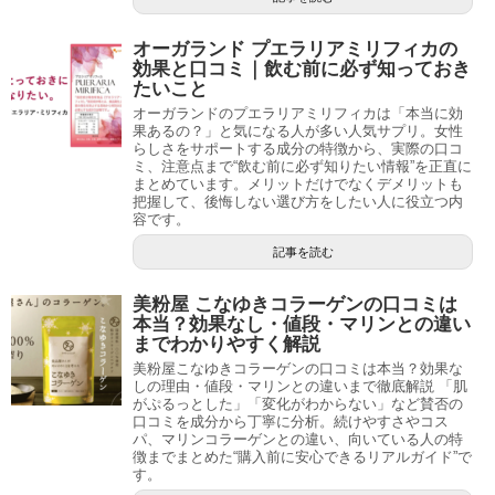
オーガランド プエラリアミリフィカの
効果と口コミ｜飲む前に必ず知っておき
たいこと
オーガランドのプエラリアミリフィカは「本当に効
果あるの？」と気になる人が多い人気サプリ。女性
らしさをサポートする成分の特徴から、実際の口コ
ミ、注意点まで“飲む前に必ず知りたい情報”を正直に
まとめています。メリットだけでなくデメリットも
把握して、後悔しない選び方をしたい人に役立つ内
容です。
記事を読む
美粉屋 こなゆきコラーゲンの口コミは
本当？効果なし・値段・マリンとの違い
までわかりやすく解説
美粉屋こなゆきコラーゲンの口コミは本当？効果な
しの理由・値段・マリンとの違いまで徹底解説 「肌
がぷるっとした」「変化がわからない」など賛否の
口コミを成分から丁寧に分析。続けやすさやコス
パ、マリンコラーゲンとの違い、向いている人の特
徴までまとめた“購入前に安心できるリアルガイド”で
す。