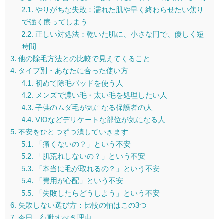
2.1.
やりがちな失敗：濡れた肌や早く終わらせたい焦り
で強く擦ってしまう
2.2.
正しい対処法：乾いた肌に、小さな円で、優しく短
時間
3.
他の除毛方法との比較で見えてくること
4.
タイプ別・あなたに合った使い方
4.1.
初めて除毛パッドを使う人
4.2.
メンズで濃い毛・太い毛を処理したい人
4.3.
子供のムダ毛が気になる保護者の人
4.4.
VIOなどデリケートな部位が気になる人
5.
不安をひとつずつ潰していきます
5.1.
「痛くないの？」という不安
5.2.
「肌荒れしないの？」という不安
5.3.
「本当に毛が取れるの？」という不安
5.4.
「費用が心配」という不安
5.5.
「失敗したらどうしよう」という不安
6.
失敗しない選び方：比較の軸はこの3つ
7.
今日、行動すべき理由