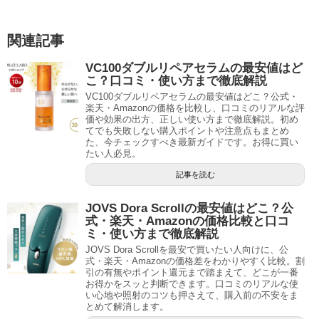
関連記事
VC100ダブルリペアセラムの最安値はど
こ？口コミ・使い方まで徹底解説
VC100ダブルリペアセラムの最安値はどこ？公式・
楽天・Amazonの価格を比較し、口コミのリアルな評
価や効果の出方、正しい使い方まで徹底解説。初め
てでも失敗しない購入ポイントや注意点もまとめ
た、今チェックすべき最新ガイドです。お得に買い
たい人必見。
記事を読む
JOVS Dora Scrollの最安値はどこ？公
式・楽天・Amazonの価格比較と口コ
ミ・使い方まで徹底解説
JOVS Dora Scrollを最安で買いたい人向けに、公
式・楽天・Amazonの価格差をわかりやすく比較。割
引の有無やポイント還元まで踏まえて、どこが一番
お得かをスッと判断できます。口コミのリアルな使
い心地や照射のコツも押さえて、購入前の不安をま
とめて解消します。