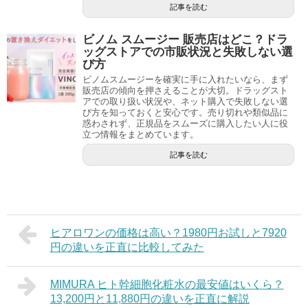
記事を読む
ビノム スムージー 販売店はどこ？ドラ
ッグストアでの市販状況と失敗しない選
び方
ビノムスムージーを確実に手に入れたいなら、まず
販売店の傾向を押さえることが大切。ドラッグスト
アでの取り扱い状況や、ネット購入で失敗しない選
び方を知っておくと安心です。売り切れや類似品に
惑わされず、正規品をスムーズに購入したい人に役
立つ情報をまとめています。
記事を読む
ヒアロワンの価格は高い？1980円お試しと7920
円の違いを正直に比較してみた
MIMURA ヒト幹細胞化粧水の最安値はいくら？
13,200円と11,880円の違いを正直に解説