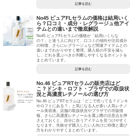
記事を読む
No45 ピュアFLセラムの価格は結局いく
ら？口コミ・成分・レグラージュ他アイ
テムとの違いまで徹底解説
No45 ピュアFLセラムの価格が「結局いくらな
の？」と迷う人に向けて、口コミの傾向や注目成分
の特徴、さらにレグラージュなど関連アイテムとの
違いまでわかりやすく整理。購入前の不安を減ら
し、どれを選ぶべきか判断しやすくなるポイントを
まとめています。
記事を読む
No.46 ピュアRTセラムの販売店はど
こ？ドンキ・ロフト・プラザでの取扱状
況と高濃度レチノールの選び方
No.46 ピュアRTセラムは「どこで売ってる？ドンキ
やロフトにある？」と気になる人が多い人気レチノ
ール美容液。店舗の取扱状況やプラザでの市販情
報、さらに高濃度レチノールを選ぶ際の注意点を押
さえておくと、自分に合うアイテムを見つけやすく
なります。失敗せず購入したい人向けに特徴と選び
方をわかりやすくまとめています。