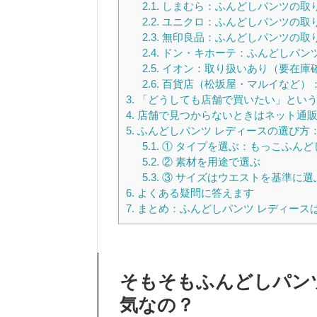
2.1.
しまむら：ふんどしパンツの取
2.2.
ユニクロ：ふんどしパンツの取
2.3.
無印良品：ふんどしパンツの取
2.4.
ドン・キホーテ：ふんどしパン
2.5.
イオン：取り扱いあり（要在庫
2.6.
百貨店（松坂屋・マルイなど）
3.
「どうしても店舗で買いたい」とい
4.
店舗で見つからないときはネット通販
5.
ふんどしパンツ レディースの選び方
5.1.
① タイプを選ぶ：もっこふんどし
5.2.
② 素材を用途で選ぶ
5.3.
③ サイズはウエストを基準に選
6.
よくある疑問に答えます
7.
まとめ：ふんどしパンツ レディース
そもそもふんどしパン
気なの？