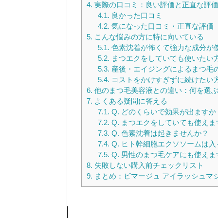
4.
実際の口コミ：良い評価と正直な評
4.1.
良かった口コミ
4.2.
気になった口コミ・正直な評価
5.
こんな悩みの方に特に向いている
5.1.
色素沈着が怖くて強力な成分が
5.2.
まつエクをしていても使いたい
5.3.
産後・エイジングによるまつ毛
5.4.
コストをかけすぎずに続けたい
6.
他のまつ毛美容液との違い：何を選ぶ
7.
よくある疑問に答える
7.1.
Q. どのくらいで効果が出ますか
7.2.
Q. まつエクをしていても使えま
7.3.
Q. 色素沈着は起きませんか？
7.4.
Q. ヒト幹細胞エクソソームは
7.5.
Q. 男性のまつ毛ケアにも使えま
8.
失敗しない購入前チェックリスト
9.
まとめ：ビマージュ アイラッシュマ