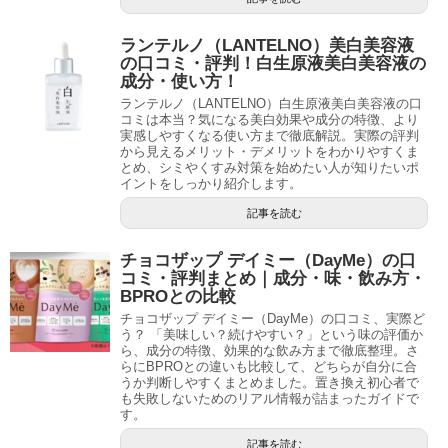
ランテルノ（LANTELNO）美白美容液
の口コミ・評判！白生原液美白美容液の
成分・使い方！
ランテルノ（LANTELNO）白生原液美白美容液の口
コミは本当？気になる美白効果や成分の特徴、より
実感しやすくなる使い方まで徹底解説。実際の評判
から見えるメリット・デメリットをわかりやすくま
とめ、シミやくすみ対策を始めたい人が知りたいポ
イントをしっかり紹介します。
記事を読む
チョコザップ デイミー（DayMe）の口
コミ・評判まとめ｜成分・味・飲み方・
BPROとの比較
チョコザップ デイミー（DayMe）の口コミ、実際ど
う？ 「美味しい？続けやすい？」という味の評価か
ら、成分の特徴、効果的な飲み方まで徹底整理。さ
らにBPROとの違いも比較して、どちらが自分に合
うか判断しやすくまとめました。置き換え初心者で
も失敗しないためのリアル情報が詰まったガイドで
す。
記事を読む