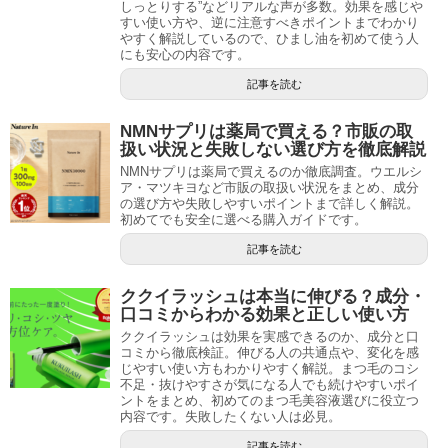
しっとりする”などリアルな声が多数。効果を感じや
すい使い方や、逆に注意すべきポイントまでわかり
やすく解説しているので、ひまし油を初めて使う人
にも安心の内容です。
記事を読む
NMNサプリは薬局で買える？市販の取
扱い状況と失敗しない選び方を徹底解説
NMNサプリは薬局で買えるのか徹底調査。ウエルシ
ア・マツキヨなど市販の取扱い状況をまとめ、成分
の選び方や失敗しやすいポイントまで詳しく解説。
初めてでも安全に選べる購入ガイドです。
記事を読む
ククイラッシュは本当に伸びる？成分・
口コミからわかる効果と正しい使い方
ククイラッシュは効果を実感できるのか、成分と口
コミから徹底検証。伸びる人の共通点や、変化を感
じやすい使い方もわかりやすく解説。まつ毛のコシ
不足・抜けやすさが気になる人でも続けやすいポイ
ントをまとめ、初めてのまつ毛美容液選びに役立つ
内容です。失敗したくない人は必見。
記事を読む