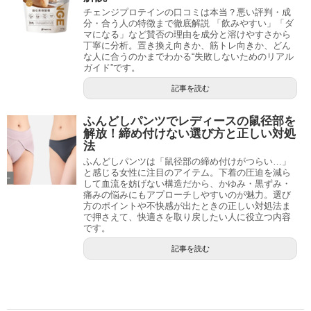
チェンジプロテインの口コミは本当？悪い評判・成
分・合う人の特徴まで徹底解説 「飲みやすい」「ダ
マになる」など賛否の理由を成分と溶けやすさから
丁寧に分析。置き換え向きか、筋トレ向きか、どん
な人に合うのかまでわかる“失敗しないためのリアル
ガイド”です。
記事を読む
ふんどしパンツでレディースの鼠径部を
解放！締め付けない選び方と正しい対処
法
ふんどしパンツは「鼠径部の締め付けがつらい…」
と感じる女性に注目のアイテム。下着の圧迫を減ら
して血流を妨げない構造だから、かゆみ・黒ずみ・
痛みの悩みにもアプローチしやすいのが魅力。選び
方のポイントや不快感が出たときの正しい対処法ま
で押さえて、快適さを取り戻したい人に役立つ内容
です。
記事を読む