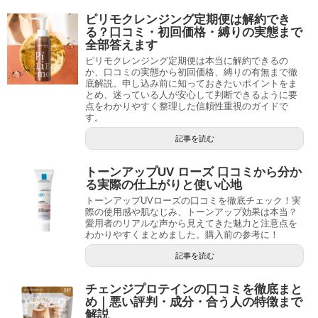
ピリモクレンジング定期便は解約でき
る？口コミ・初回価格・縛りの実態まで
全部答えます
ピリモクレンジング定期便は本当に解約できるの
か、口コミの実態から初回価格、縛りの有無まで徹
底解説。申し込み前に知っておきたいポイントをま
とめ、迷っている人が安心して判断できるように要
点をわかりやすく整理した信頼性重視のガイドで
す。
記事を読む
トーンアップUV ローズ 口コミから分か
る実際の仕上がりと使い心地
トーンアップUVローズの口コミを徹底チェック！実
際の使用感や肌なじみ、トーンアップ効果は本当？
愛用者のリアルな声から見えてきた魅力と注意点を
わかりやすくまとめました。購入前の参考に！
記事を読む
チェンジプロテインの口コミを徹底まと
め｜悪い評判・成分・合う人の特徴まで
解説