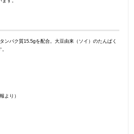
います。
りタンパク質15.5gを配合。大豆由来（ソイ）のたんぱく
す。
報より）