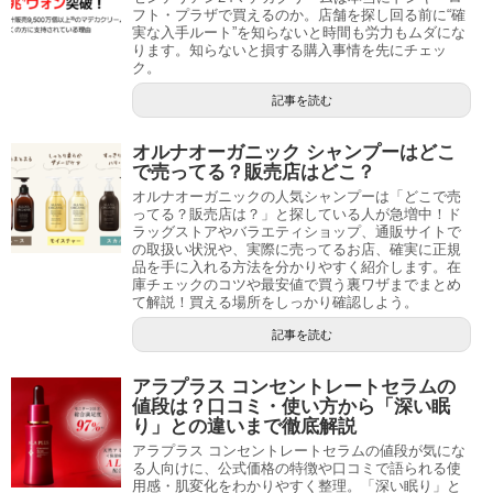
フト・プラザで買えるのか。店舗を探し回る前に“確
実な入手ルート”を知らないと時間も労力もムダにな
ります。知らないと損する購入事情を先にチェッ
ク。
記事を読む
オルナオーガニック シャンプーはどこ
で売ってる？販売店はどこ？
オルナオーガニックの人気シャンプーは「どこで売
ってる？販売店は？」と探している人が急増中！ド
ラッグストアやバラエティショップ、通販サイトで
の取扱い状況や、実際に売ってるお店、確実に正規
品を手に入れる方法を分かりやすく紹介します。在
庫チェックのコツや最安値で買う裏ワザまでまとめ
て解説！買える場所をしっかり確認しよう。
記事を読む
アラプラス コンセントレートセラムの
値段は？口コミ・使い方から「深い眠
り」との違いまで徹底解説
アラプラス コンセントレートセラムの値段が気にな
る人向けに、公式価格の特徴や口コミで語られる使
用感・肌変化をわかりやすく整理。「深い眠り」と