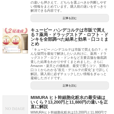
の違いも押さえて、どちらを選ぶべきか判断しやす
い情報をまとめています。購入前の迷いをすっきり
解消できる内容です。
記事を読む
キューピー ハンデコルテは市販で買え
る？薬局・ドラッグストア・ロフト・ド
ンキを全部調べた結果と効果・口コミま
とめ
「キューピー ハンデコルテは市販で買えるの？」そ
んな疑問を最短で解決したい人向けに、薬局・ドラ
ッグストア・ロフト・ドンキなど主要店舗を徹底調
査した結果をわかりやすくまとめました。さらに
Amazon・楽天との価格差、最安で買うコツ、実際の
口コミからわかる“首元・デコルテの変化”まで詳しく
解説。購入前に必ずチェックしたい情報をぎゅっと
凝縮したガイドです。
記事を読む
MIMURA ヒト幹細胞化粧水の最安値は
いくら？13,200円と11,880円の違いを正
直に解説
MIMURAヒト幹細胞化粧水は13,200円と11,880円で