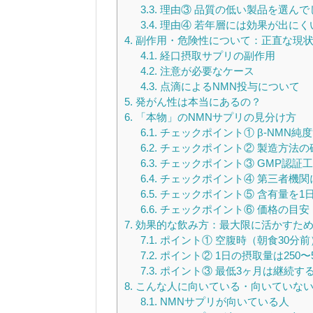
3.3.
理由③ 品質の低い製品を選んで
3.4.
理由④ 若年層には効果が出にく
4.
副作用・危険性について：正直な現
4.1.
経口摂取サプリの副作用
4.2.
注意が必要なケース
4.3.
点滴によるNMN投与について
5.
発がん性は本当にあるの？
6.
「本物」のNMNサプリの見分け方
6.1.
チェックポイント① β-NMN純度
6.2.
チェックポイント② 製造方法の
6.3.
チェックポイント③ GMP認証
6.4.
チェックポイント④ 第三者機関
6.5.
チェックポイント⑤ 含有量を1
6.6.
チェックポイント⑥ 価格の目安
7.
効果的な飲み方：最大限に活かすため
7.1.
ポイント① 空腹時（朝食30分前
7.2.
ポイント② 1日の摂取量は250〜
7.3.
ポイント③ 最低3ヶ月は継続す
8.
こんな人に向いている・向いていな
8.1.
NMNサプリが向いている人