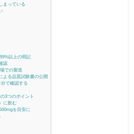
しまっている
い
状
99%以上の明記
確認
工場での製造
による品質試験書の公開
日分で確認する
の3つのポイント
）に飲む
500mgを目安に
る
い