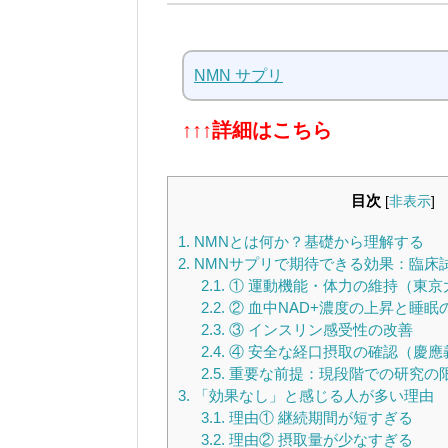
NMN サプリ
↑↑↑詳細はこちら
目次
[
非表示
]
1.
NMNとは何か？基礎から理解する
2.
NMNサプリで期待できる効果：臨床
2.1.
① 運動機能・体力の維持（東京
2.2.
② 血中NAD+濃度の上昇と睡眠
2.3.
③ インスリン感受性の改善
2.4.
④ 安全な経口摂取の確認（慶應
2.5.
重要な前提：現段階での研究の
3.
「効果なし」と感じる人が多い理由
3.1.
理由① 継続期間が短すぎる
3.2.
理由② 摂取量が少なすぎる