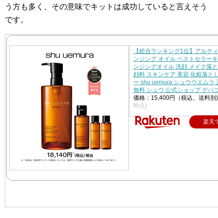
う方も多く、その意味でキットは成功していると言えそう
です。
【総合ランキング1位】アルティ
ンジング オイル ベストセラーキ
ンジングオイル 洗顔 メイク落と
顔料 スキンケア 美容 化粧落と
ー shu uemura シュウウエムラ
無料 シュウ 公式ショップ デパ
価格：15,400円（税込、送料別
時点)
楽天