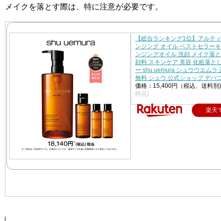
メイクを落とす際は、特に注意が必要です。
【総合ランキング1位】アルティ
ンジング オイル ベストセラーキ
ンジングオイル 洗顔 メイク落と
顔料 スキンケア 美容 化粧落と
ー shu uemura シュウウエムラ
無料 シュウ 公式ショップ デパ
価格：15,400円（税込、送料別
時点)
楽天