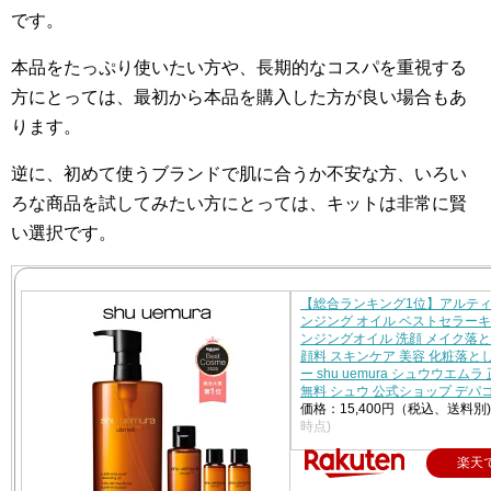
です。
本品をたっぷり使いたい方や、長期的なコスパを重視する
方にとっては、最初から本品を購入した方が良い場合もあ
ります。
逆に、初めて使うブランドで肌に合うか不安な方、いろい
ろな商品を試してみたい方にとっては、キットは非常に賢
い選択です。
【総合ランキング1位】アルティ
ンジング オイル ベストセラーキ
ンジングオイル 洗顔 メイク落と
顔料 スキンケア 美容 化粧落と
ー shu uemura シュウウエムラ
無料 シュウ 公式ショップ デパ
価格：15,400円（税込、送料別
時点)
楽天