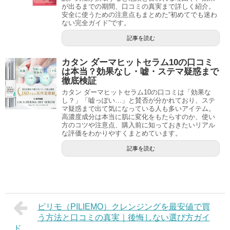
が出るまでの期間、口コミの真実まで詳しく紹介。
安全に使うための注意点もまとめた“初めてでも迷わ
ない完全ガイド”です。
記事を読む
カタン ダーマヒットセラム10の口コミ
は本当？効果なし・嘘・ステマ疑惑まで
徹底検証
カタン ダーマヒットセラム10の口コミは「効果な
し？」「嘘っぽい…」と賛否が分かれており、ステ
マ疑惑まで出て気になっている人も多いアイテム。
高濃度成分は本当に肌に変化をもたらすのか、使い
方のコツや注意点、購入前に知っておきたいリアル
な評価をわかりやすくまとめています。
記事を読む
ピリモ（PILIEMO）クレンジングを最安値で買
う方法と口コミの真実｜後悔しない選び方ガイ
ド