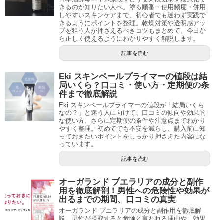
きるのか知りたい人へ。塗る順番・使用頻度・併用
しやすいスキンケアまで、初心者でも迷わず実践で
きるようにポイントを整理。乾燥対策や透明感アッ
プを狙う人が押さえるべきコツもまとめて、今日か
ら正しく使えるようにわかりやすく解説します。
記事を読む
Eki スキンベールプライマーの値段は結
局いくら？口コミ・使い方・定期便の条
件まで徹底解説
Eki スキンベールプライマーの値段が「結局いくら
なの？」と迷う人に向けて、口コミの傾向や効果的
な使い方、さらに定期便の条件や注意点までわかり
やすく整理。初めてでも不安を減らし、購入前に知
っておきたいポイントをしっかり押さえた内容にな
っています。
記事を読む
オーガランド プエラリアの成分と副作
用を徹底解剖！男性への危険性や効果が
出るまでの期間、口コミの真実
オーガランド プエラリアの成分と副作用を徹底解
説。男性が摂取すると危険と言われる理由や、効果