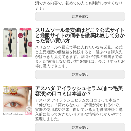
消できる内容で、初めての人でも判断しやすくなり
ます。
記事を読む
スリムソール最安値はどこ？公式サイト
と通販サイトの価格を徹底比較して分か
った賢い買い方
スリムソールを最安で手に入れたいなら必見。公式
と主要通販の価格差を比較すると、選ぶべき購入先
がはっきり見えてきます。割引や特典の有無まで踏
まえた“後悔しない買い方”を知れば、今よりずっとお
得に購入できます。
記事を読む
アスハダ アイラッシュセラム(まつ毛美
容液)の口コミは本当か？
アスハダ アイラッシュセラムの口コミって本当？
「伸びた」「変わらない」…評価が分かれる中で、
実際の使用感や効果、向いている人を徹底検証！購
入前に知っておきたいリアルな情報をわかりやすく
整理しました。
記事を読む