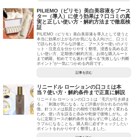
PILIEMO（ピリモ）美白美容液をブース
ター（導入）に使う効果は？口コミの真
実と正しい使い方・解約方法まで徹底検
証
PILIEMO（ピリモ）美白美容液を導入として使うと
本当に効果が上がるのか気になる人向けに、口コミ
で語られるリアルな評価と、ブースター使いのメリ
ット・注意点を分かりやすく整理。浸透を高める正
しい使い方、定期便の解約方法、お得な購入ルート
まで網羅。初めてでも迷わず選べる“失敗しない判断
ポイント”が一気につかめる内容です。
記事を読む
リニードル ローションの口コミは本
当？使い方・解約条件まで正直に解説
リニードル ローションの口コミは「毛穴が引き締ま
る」「刺激が気になる」など評価が分かれるのが特
徴。針コスメは肌質との相性で効果が大きく変わる
ため、使い方を誤ると赤みや乾燥で後悔しがち。さ
らに定期コースの解約条件を知らずに申し込むとト
ラブルになることも。購入前に必ずチェックしたい
ポイントをわかりやすく整理しました。