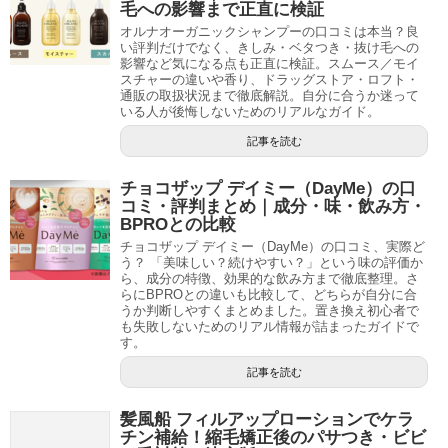
毛への影響まで正直に検証
オルナオーガニックシャンプーの口コミは本当？良
い評判だけでなく、きしみ・ベタつき・抜け毛への
影響など気になる点も正直に検証。スムース／モイ
スチャーの違いや香り、ドラッグストア・ロフト・
通販の取扱状況まで徹底解説。自分に合うか迷って
いる人が後悔しないためのリアルなガイド。
記事を読む
チョコザップ デイミー（DayMe）の口
コミ・評判まとめ｜成分・味・飲み方・
BPROとの比較
チョコザップ デイミー（DayMe）の口コミ、実際ど
う？ 「美味しい？続けやすい？」という味の評価か
ら、成分の特徴、効果的な飲み方まで徹底整理。さ
らにBPROとの違いも比較して、どちらが自分に合
うか判断しやすくまとめました。置き換え初心者で
も失敗しないためのリアル情報が詰まったガイドで
す。
記事を読む
髪風船 フィルアップローションでケラ
チン補給！縮毛矯正後のパサつき・ビビ