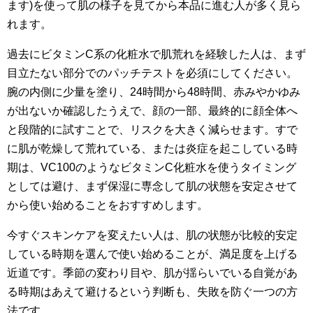
ます)を使って肌の様子を見てから本品に進む人が多く見ら
れます。
過去にビタミンC系の化粧水で肌荒れを経験した人は、まず
目立たない部分でのパッチテストを必須にしてください。
腕の内側に少量を塗り、24時間から48時間、赤みやかゆみ
が出ないか確認したうえで、顔の一部、最終的に顔全体へ
と段階的に試すことで、リスクを大きく減らせます。すで
に肌が乾燥して荒れている、または炎症を起こしている時
期は、VC100のようなビタミンC化粧水を使うタイミング
としては避け、まず保湿に専念して肌の状態を安定させて
から使い始めることをおすすめします。
今すぐスキンケアを変えたい人は、肌の状態が比較的安定
している時期を選んで使い始めることが、満足度を上げる
近道です。季節の変わり目や、肌が揺らいでいる自覚があ
る時期はあえて避けるという判断も、失敗を防ぐ一つの方
法です。