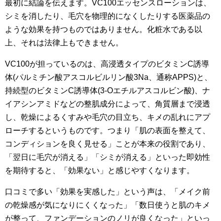
最初に結論を伝えます。VC100エッセンスローションは、
シミを消したり、毛穴を物理的になくしたりする医薬品の
ような効果を持つものではありません。化粧水である以
上、それは法律上もできません。
VC100が担っているのは、高浸透タイプのビタミンC誘導
体(パルミチン酸アスコルビルリン酸3Na、通称APPS)と、
持続型のビタミンC誘導体(3-Oエチルアスコルビン酸)、ナ
イアシンアミドなどの整肌成分によって、角質層まで浸透
し、乾燥によるくすみや毛穴の目立ち、キメの乱れにアプ
ローチするというものです。つまり「肌の表面を整えて、
コンディションを良く見せる」ことが本来の役割であり、
「翌日に毛穴が消える」「シミが消える」といった即効性
を期待すると、「効果ない」と感じやすくなります。
口コミで多い「効果を実感した」という声は、「メイク前
の乾燥感が気になりにくくなった」「数日使うと肌のキメ
が整って、ファンデーションのノリが良くなった」といっ