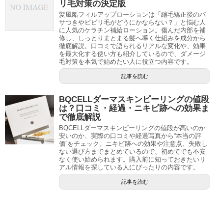
リ毛対策の決定版
髪風船フィルアップローションは「縮毛矯正後のパ
サつきやビビリ毛がどうにかならない？」と悩む人
に人気のケラチン補給ローション。傷んだ内部を補
修し、しっとりまとまる髪へ導く仕組みを成分から
徹底解説。口コミで語られるリアルな変化や、効果
を最大化する使い方も紹介しているので、ダメージ
毛対策を本気で始めたい人に役立つ内容です。
記事を読む
BQCELLダーマスキンピーリングの値段
は？口コミ・経過・ニキビ跡への効果ま
で徹底解説
BQCELLダーマスキンピーリングの値段が高いのか
安いのか、実際の口コミや経過写真から“本当の評
価”をチェック。ニキビ跡への効果や注意点、失敗し
ない選び方までまとめているので、初めてでも不安
なく使い始められます。購入前に知っておきたいリ
アル情報を探している人にぴったりの内容です。
記事を読む